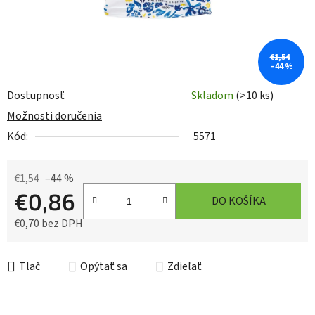
€1,54
–44 %
Dostupnosť
Skladom
(>10 ks)
Možnosti doručenia
Kód:
5571
€1,54
–44 %
€0,86
DO KOŠÍKA
€0,70 bez DPH
Jednotková cena:
Tlač
Opýtať sa
Zdieľať