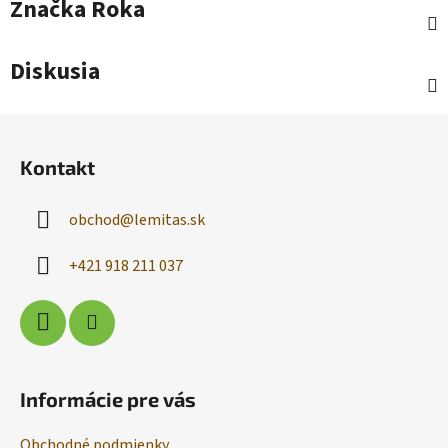
Značka
Roka
Diskusia
Z
á
Kontakt
p
ä
obchod
@
lemitas.sk
t
i
+421 918 211 037
e
Informácie pre vás
Obchodné podmienky