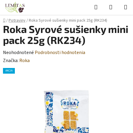
Prejsť
Hľadať
NÁKUP
na
KOŠÍK
obsah
Domov
/
Potraviny
/
Roka Syrové sušienky mini pack 25g (RK234)
Roka Syrové sušienky mini
pack 25g (RK234)
Priemerné
Neohodnotené
Podrobnosti hodnotenia
hodnotenie
Značka:
Roka
produktu
AKCIA
je
0,0
z
5
hviezdičiek.