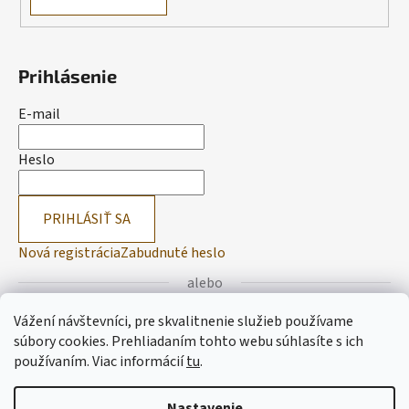
Prihlásenie
E-mail
Heslo
PRIHLÁSIŤ SA
Nová registrácia
Zabudnuté heslo
alebo
Vážení návštevníci, pre skvalitnenie služieb používame
Prihlásiť sa cez Facebook
súbory cookies. Prehliadaním tohto webu súhlasíte s ich
používaním.
Viac informácií
tu
.
Prihlásiť sa cez Google
Nastavenie