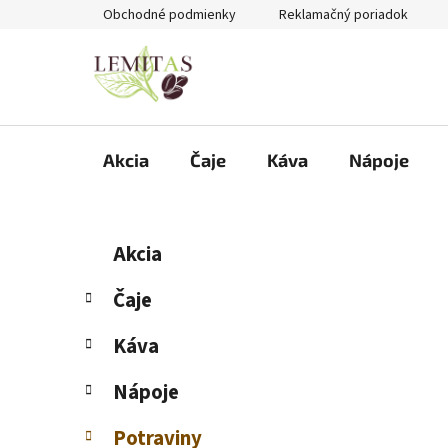
Prejsť
Obchodné podmienky
Reklamačný poriadok
na
obsah
Akcia
Čaje
Káva
Nápoje
B
K
Preskočiť
Akcia
a
kategórie
o
t
č
Čaje
e
n
g
Káva
ý
ó
p
r
Nápoje
i
a
e
n
Potraviny