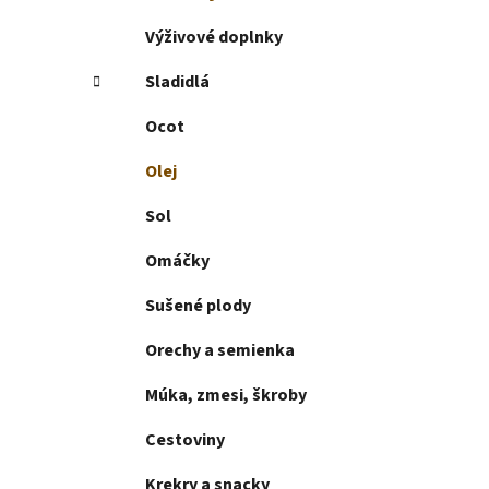
e
l
Výživové doplnky
Sladidlá
Ocot
Olej
Sol
Omáčky
Sušené plody
Orechy a semienka
Múka, zmesi, škroby
Cestoviny
Krekry a snacky