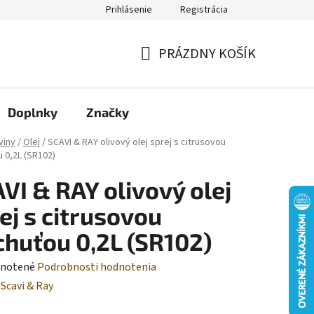
Prihlásenie
Registrácia
Moja objednávka
PRÁZDNY KOŠÍK
NÁKUPNÝ
KOŠÍK
Doplnky
Značky
viny
/
Olej
/
SCAVI & RAY olivový olej sprej s citrusovou
u 0,2L (SR102)
VI & RAY olivový olej
ej s citrusovou
chuťou 0,2L (SR102)
rné
notené
Podrobnosti hodnotenia
enie
:
Scavi & Ray
tu