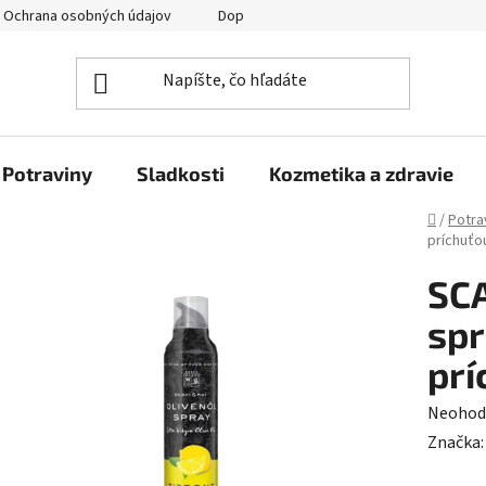
Ochrana osobných údajov
Doprava a platba
Veľkoobchod
Potraviny
Sladkosti
Kozmetika a zdravie
Domov
/
Potra
príchuťo
SCA
spr
prí
Prieme
Neohod
hodnot
Značka
produk