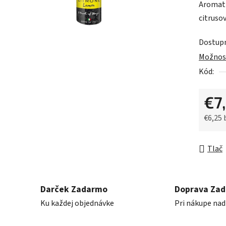
Aromati
je
citruso
0,0
z
Dostup
5
Možnost
hviezdič
Kód:
€7
€6,25
Jednot
Tlač
Darček Zadarmo
Doprava Za
Ku každej objednávke
Pri nákupe nad