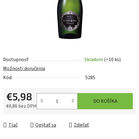
Dostupnosť
Skladom
(>10 ks)
Možnosti doručenia
Kód:
5285
€5,98
DO KOŠÍKA
€4,86 bez DPH
Jednotková cena:
Tlač
Opýtať sa
Zdieľať