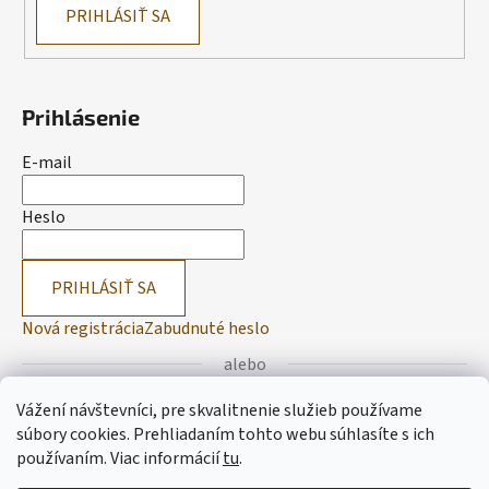
PRIHLÁSIŤ SA
Prihlásenie
E-mail
Heslo
PRIHLÁSIŤ SA
Nová registrácia
Zabudnuté heslo
alebo
Vážení návštevníci, pre skvalitnenie služieb používame
Prihlásiť sa cez Facebook
súbory cookies. Prehliadaním tohto webu súhlasíte s ich
používaním.
Viac informácií
tu
.
Prihlásiť sa cez Google