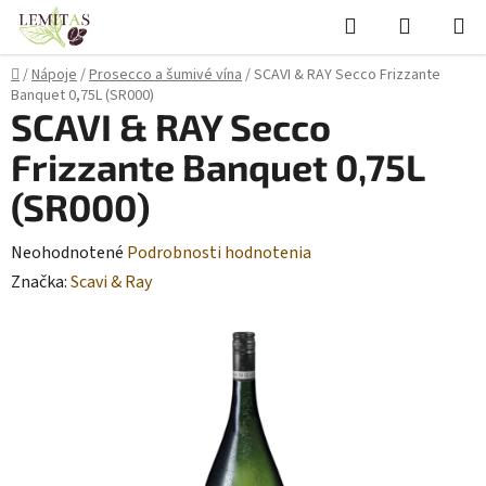
Prejsť
Hľadať
NÁKUP
na
KOŠÍK
obsah
Domov
/
Nápoje
/
Prosecco a šumivé vína
/
SCAVI & RAY Secco Frizzante
Banquet 0,75L (SR000)
SCAVI & RAY Secco
Frizzante Banquet 0,75L
(SR000)
Priemerné
Neohodnotené
Podrobnosti hodnotenia
hodnotenie
Značka:
Scavi & Ray
produktu
je
0,0
z
5
hviezdičiek.