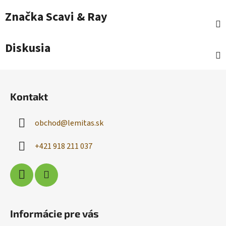
Značka
Scavi & Ray
Diskusia
Z
á
Kontakt
p
ä
obchod
@
lemitas.sk
t
i
+421 918 211 037
e
Informácie pre vás