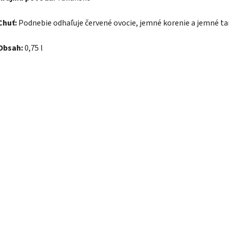
Chuť:
Podnebie odhaľuje červené ovocie, jemné korenie a jemné ta
Obsah:
0,75 l