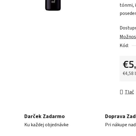
tónmi, 
0,0
poseden
z
5
Dostup
hviezdič
Možnost
Kód:
€5
€4,58
Jednot
Tlač
Darček Zadarmo
Doprava Za
Ku každej objednávke
Pri nákupe nad