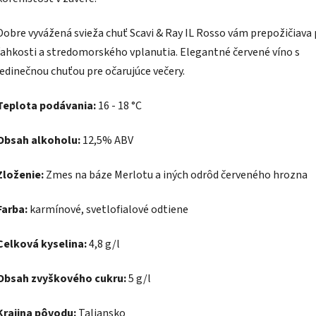
Dobre vyvážená svieža chuť Scavi & Ray IL Rosso vám prepožičiava 
ľahkosti a stredomorského vplanutia. Elegantné červené víno s
jedinečnou chuťou pre očarujúce večery.
Teplota podávania:
16 - 18 °C
Obsah alkoholu:
12,5% ABV
Zloženie:
Zmes na báze Merlotu a iných odrôd červeného hrozna
Farba:
karmínové, svetlofialové odtiene
Celková kyselina:
4,8 g/l
Obsah zvyškového cukru:
5 g/l
Krajina pôvodu:
Taliansko