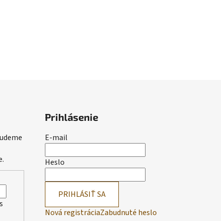
Prihlásenie
 budeme
E-mail
e.
Heslo
PRIHLÁSIŤ SA
s
Nová registrácia
Zabudnuté heslo