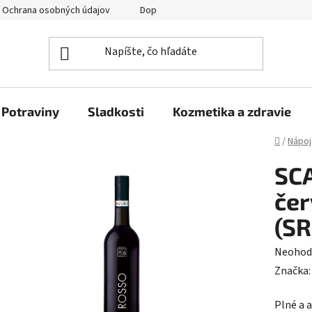
Ochrana osobných údajov
Doprava a platba
Veľkoobchod
Potraviny
Sladkosti
Kozmetika a zdravie
Domov
/
Nápoj
SCA
čer
(SR
Prieme
Neohod
hodnot
Značka
produk
Plné a 
je