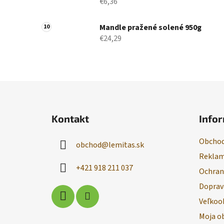
€6,36
Mandle pražené solené 950g
€24,29
Z
á
Kontakt
Infor
p
ä
Obchod
obchod
@
lemitas.sk
t
Reklam
i
+421 918 211 037
Ochran
e
Doprav
Veľkoo
Moja o