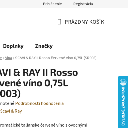
Prihlásenie
Registrácia
Moja objednávka
PRÁZDNY KOŠÍK
NÁKUPNÝ
KOŠÍK
Doplnky
Značky
e
/
Vína
/
SCAVI & RAY II Rosso červené víno 0,75L (SR003)
VI & RAY II Rosso
vené víno 0,75L
003)
rné
notené
Podrobnosti hodnotenia
enie
:
Scavi & Ray
tu
aromatické talianske červené víno s ovocnými