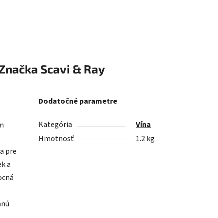
Značka
Scavi & Ray
Dodatočné parametre
Kategória
Vína
om
e
Hmotnosť
1.2 kg
a pre
ek a
ocná
mnú