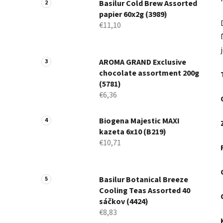
Basilur Cold Brew Assorted
papier 60x2g (3989)
€11,10
AROMA GRAND Exclusive
chocolate assortment 200g
(5781)
€6,36
Biogena Majestic MAXI
kazeta 6x10 (B219)
€10,71
Basilur Botanical Breeze
Cooling Teas Assorted 40
sáčkov (4424)
€8,83