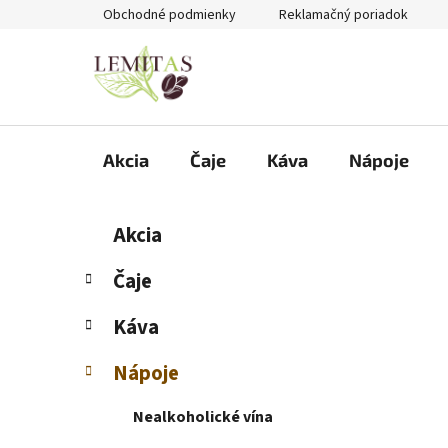
Prejsť
Obchodné podmienky
Reklamačný poriadok
na
obsah
Akcia
Čaje
Káva
Nápoje
B
K
Preskočiť
Akcia
a
kategórie
o
t
č
Čaje
e
n
g
Káva
ý
ó
p
r
Nápoje
i
a
e
n
Nealkoholické vína
e