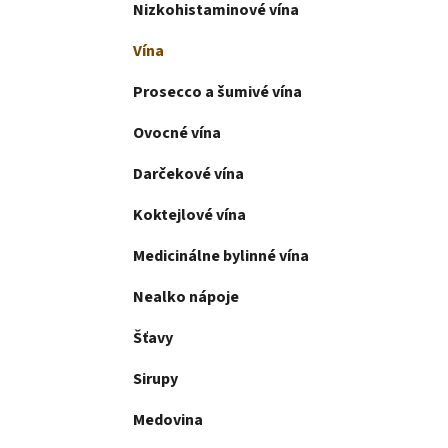
l
Nizkohistaminové vína
Vína
Prosecco a šumivé vína
Ovocné vína
Darčekové vína
Koktejlové vína
Medicinálne bylinné vína
Nealko nápoje
Šťavy
Sirupy
Medovina