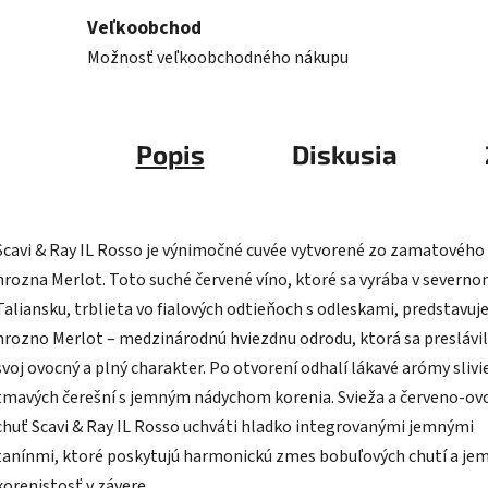
Veľkoobchod
Možnosť veľkoobchodného nákupu
Popis
Diskusia
Scavi & Ray IL Rosso je výnimočné cuvée vytvorené zo zamatového
hrozna Merlot. Toto suché červené víno, ktoré sa vyrába v severn
Taliansku, trblieta vo fialových odtieňoch s odleskami, predstavuj
hrozno Merlot – medzinárodnú hviezdnu odrodu, ktorá sa preslávil
svoj ovocný a plný charakter. Po otvorení odhalí lákavé arómy slivi
tmavých čerešní s jemným nádychom korenia. Svieža a červeno-ov
chuť Scavi & Ray IL Rosso uchváti hladko integrovanými jemnými
tanínmi, ktoré poskytujú harmonickú zmes bobuľových chutí a je
korenistosť v závere.