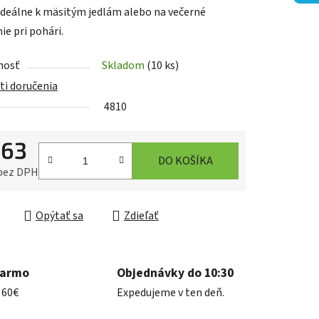
ideálne k mäsitým jedlám alebo na večerné
ie pri pohári.
nosť
Skladom
(10 ks)
iek.
i doručenia
4810
,63
DO KOŠÍKA
 bez DPH
ková cena:
Opýtať sa
Zdieľať
darmo
Objednávky do 10:30
 60€
Expedujeme v ten deň.