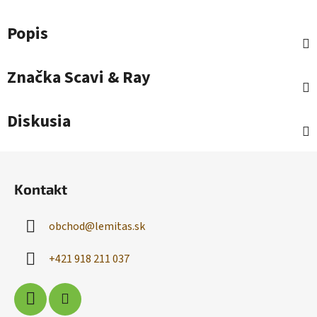
Popis
Značka
Scavi & Ray
Diskusia
Z
á
Kontakt
p
ä
obchod
@
lemitas.sk
t
i
+421 918 211 037
e