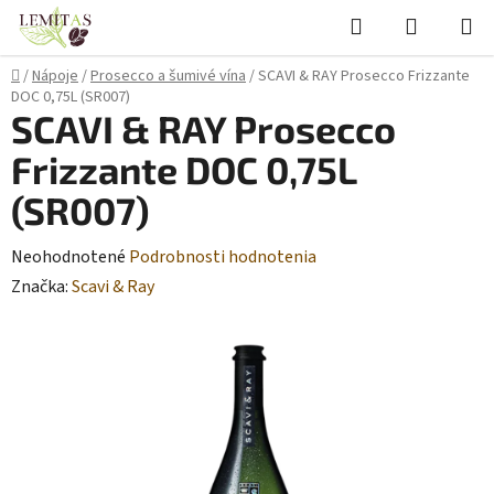
Prejsť
Hľadať
NÁKUP
na
KOŠÍK
obsah
Domov
/
Nápoje
/
Prosecco a šumivé vína
/
SCAVI & RAY Prosecco Frizzante
DOC 0,75L (SR007)
SCAVI & RAY Prosecco
Frizzante DOC 0,75L
(SR007)
Priemerné
Neohodnotené
Podrobnosti hodnotenia
hodnotenie
Značka:
Scavi & Ray
produktu
je
0,0
z
5
hviezdičiek.