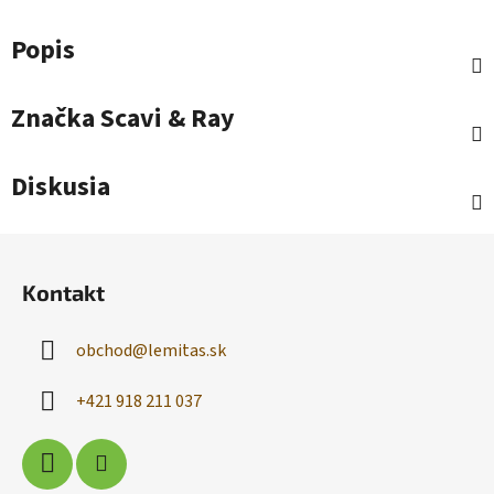
Popis
Značka
Scavi & Ray
Diskusia
Z
á
Kontakt
p
ä
obchod
@
lemitas.sk
t
i
+421 918 211 037
e