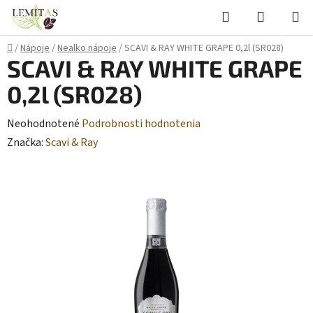
Prejsť
Hľadať
NÁKUP
na
KOŠÍK
obsah
Domov
/
Nápoje
/
Nealko nápoje
/
SCAVI & RAY WHITE GRAPE 0,2l (SR028)
SCAVI & RAY WHITE GRAPE
0,2l (SR028)
Priemerné
Neohodnotené
Podrobnosti hodnotenia
hodnotenie
Značka:
Scavi & Ray
produktu
je
0,0
z
5
hviezdičiek.