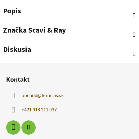
Popis
Značka
Scavi & Ray
Diskusia
Z
á
Kontakt
p
ä
obchod
@
lemitas.sk
t
i
+421 918 211 037
e