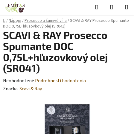
Prejsť
Hľadať
NÁKUP
na
KOŠÍK
obsah
Domov
/
Nápoje
/
Prosecco a šumivé vína
/
SCAVI & RAY Prosecco Spumante
DOC 0,75L+hľuzovkový olej (SR041)
SCAVI & RAY Prosecco
Spumante DOC
0,75L+hľuzovkový olej
(SR041)
Priemerné
Neohodnotené
Podrobnosti hodnotenia
hodnotenie
Značka:
Scavi & Ray
produktu
je
0,0
z
5