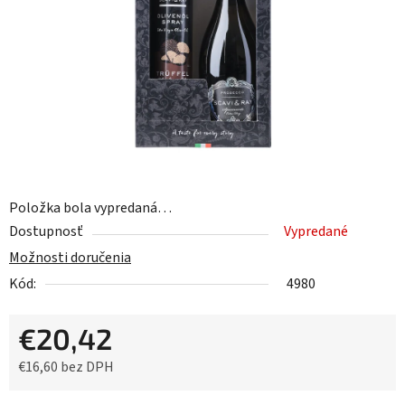
hviezdičiek.
Položka bola vypredaná…
Dostupnosť
Vypredané
Možnosti doručenia
Kód:
4980
€20,42
€16,60 bez DPH
Jednotková cena: