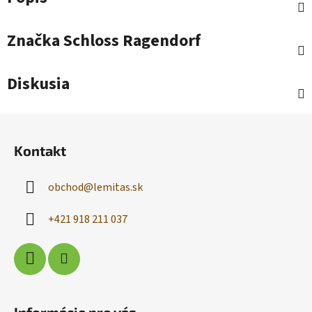
Značka
Schloss Ragendorf
Diskusia
Z
á
Kontakt
p
ä
obchod
@
lemitas.sk
t
i
+421 918 211 037
e