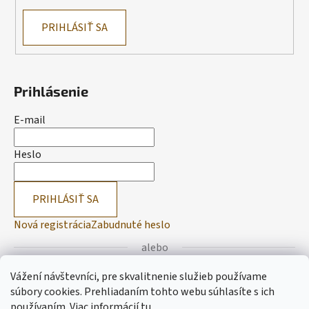
PRIHLÁSIŤ SA
Prihlásenie
E-mail
Heslo
PRIHLÁSIŤ SA
Nová registrácia
Zabudnuté heslo
alebo
Vážení návštevníci, pre skvalitnenie služieb používame
Prihlásiť sa cez Facebook
súbory cookies. Prehliadaním tohto webu súhlasíte s ich
používaním.
Viac informácií
tu
.