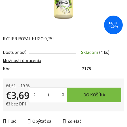
€4,61
–19 %
RYTIER ROYAL HUGO 0,75L
Dostupnosť
Skladom
(4 ks)
Možnosti doručenia
Kód:
2178
€4,61
–19 %
€3,69
DO KOŠÍKA
€3 bez DPH
Jednotková cena:
Tlač
Opýtať sa
Zdieľať