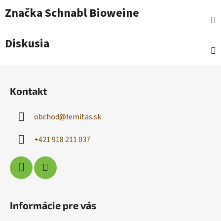
Značka
Schnabl Bioweine
Diskusia
Z
á
Kontakt
p
ä
obchod
@
lemitas.sk
t
i
+421 918 211 037
e
Informácie pre vás