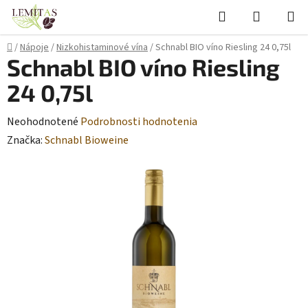
Prejsť
Hľadať
NÁKUP
na
KOŠÍK
obsah
Domov
/
Nápoje
/
Nizkohistaminové vína
/
Schnabl BIO víno Riesling 24 0,75l
Schnabl BIO víno Riesling
24 0,75l
Priemerné
Neohodnotené
Podrobnosti hodnotenia
hodnotenie
Značka:
Schnabl Bioweine
produktu
je
0,0
z
5
hviezdičiek.