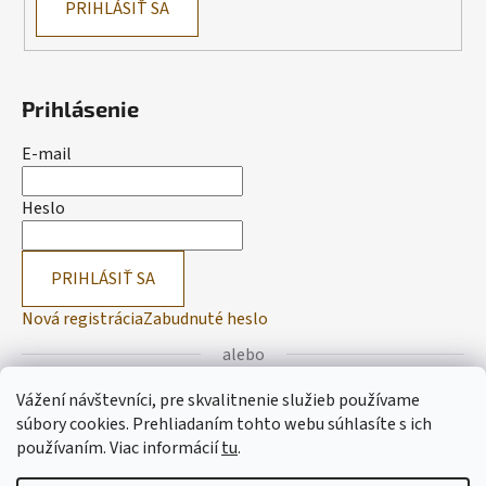
PRIHLÁSIŤ SA
Prihlásenie
E-mail
Heslo
PRIHLÁSIŤ SA
Nová registrácia
Zabudnuté heslo
alebo
Vážení návštevníci, pre skvalitnenie služieb používame
Prihlásiť sa cez Facebook
súbory cookies. Prehliadaním tohto webu súhlasíte s ich
používaním.
Viac informácií
tu
.
Prihlásiť sa cez Google