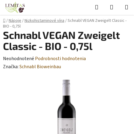
Prejsť
Hľadať
NÁKUP
na
KOŠÍK
obsah
Domov
/
Nápoje
/
Nizkohistaminové vína
/
Schnabl VEGAN Zweigelt Classic -
BIO - 0,75l
Schnabl VEGAN Zweigelt
Classic - BIO - 0,75l
Priemerné
Neohodnotené
Podrobnosti hodnotenia
hodnotenie
Značka:
Schnabl Bioweinbau
produktu
je
0,0
z
5
hviezdičiek.