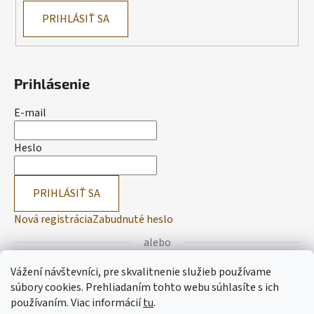
PRIHLÁSIŤ SA
Prihlásenie
E-mail
Heslo
PRIHLÁSIŤ SA
Nová registrácia
Zabudnuté heslo
alebo
Vážení návštevníci, pre skvalitnenie služieb používame
Prihlásiť sa cez Facebook
súbory cookies. Prehliadaním tohto webu súhlasíte s ich
používaním.
Viac informácií
tu
.
Prihlásiť sa cez Google