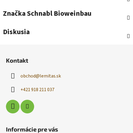
Značka
Schnabl Bioweinbau
Diskusia
Z
á
Kontakt
p
ä
obchod
@
lemitas.sk
t
i
+421 918 211 037
e
Informácie pre vás