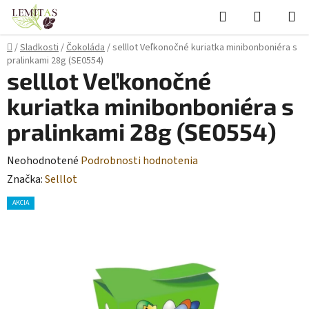
Prejsť
Hľadať
NÁKUP
na
KOŠÍK
obsah
Domov
/
Sladkosti
/
Čokoláda
/
selllot Veľkonočné kuriatka minibonboniéra s
pralinkami 28g (SE0554)
selllot Veľkonočné
kuriatka minibonboniéra s
pralinkami 28g (SE0554)
Priemerné
Neohodnotené
Podrobnosti hodnotenia
hodnotenie
Značka:
Selllot
produktu
AKCIA
je
0,0
z
5
hviezdičiek.