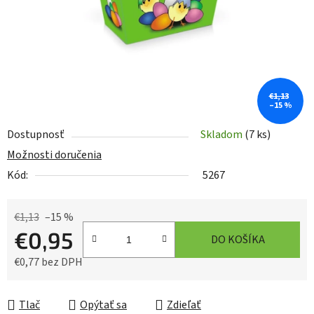
€1,13
–15 %
Dostupnosť
Skladom
(7 ks)
Možnosti doručenia
Kód:
5267
€1,13
–15 %
€0,95
DO KOŠÍKA
€0,77 bez DPH
Jednotková cena:
Tlač
Opýtať sa
Zdieľať