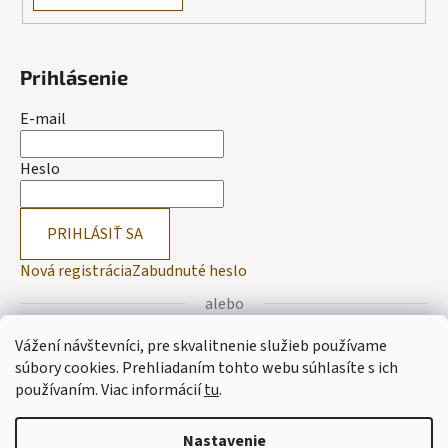
Prihlásenie
E-mail
Heslo
PRIHLÁSIŤ SA
Nová registrácia
Zabudnuté heslo
alebo
Vážení návštevníci, pre skvalitnenie služieb používame
Prihlásiť sa cez Facebook
súbory cookies. Prehliadaním tohto webu súhlasíte s ich
používaním.
Viac informácií
tu
.
Prihlásiť sa cez Google
Nastavenie