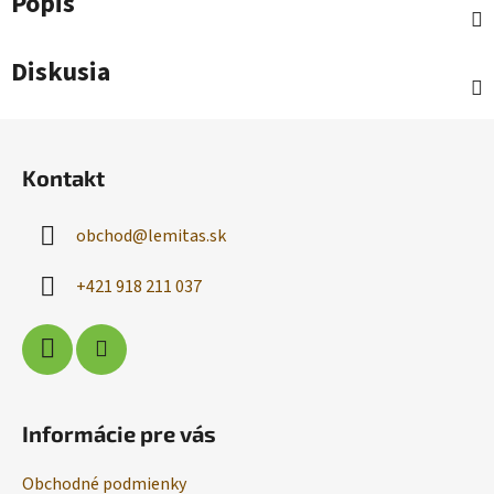
Popis
Diskusia
Z
á
Kontakt
p
ä
obchod
@
lemitas.sk
t
i
+421 918 211 037
e
Informácie pre vás
Obchodné podmienky