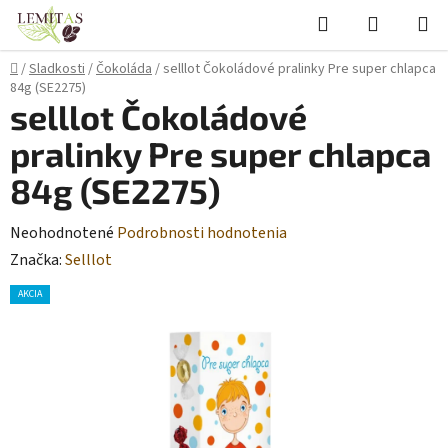
Prejsť
Hľadať
NÁKUP
na
KOŠÍK
obsah
Domov
/
Sladkosti
/
Čokoláda
/
selllot Čokoládové pralinky Pre super chlapca
84g (SE2275)
selllot Čokoládové
pralinky Pre super chlapca
84g (SE2275)
Priemerné
Neohodnotené
Podrobnosti hodnotenia
hodnotenie
Značka:
Selllot
produktu
AKCIA
je
0,0
z
5
hviezdičiek.