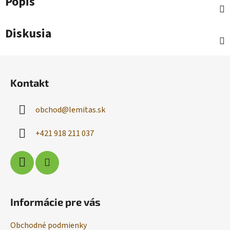
Popis
Diskusia
Z
á
Kontakt
p
ä
obchod
@
lemitas.sk
t
i
+421 918 211 037
e
Informácie pre vás
Obchodné podmienky