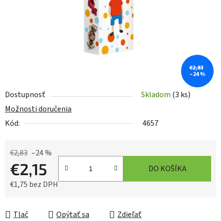
€2,83
–24 %
Dostupnosť
Skladom
(3 ks)
Možnosti doručenia
Kód:
4657
€2,83
–24 %
€2,15
DO KOŠÍKA
€1,75 bez DPH
Jednotková cena:
Tlač
Opýtať sa
Zdieľať