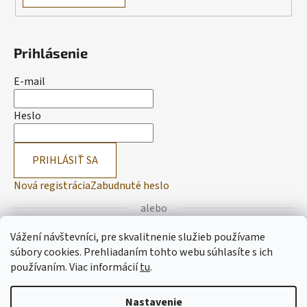
Prihlásenie
E-mail
Heslo
PRIHLÁSIŤ SA
Nová registrácia
Zabudnuté heslo
alebo
Vážení návštevníci, pre skvalitnenie služieb používame
Prihlásiť sa cez Facebook
súbory cookies. Prehliadaním tohto webu súhlasíte s ich
používaním.
Viac informácií
tu
.
Prihlásiť sa cez Google
Nastavenie