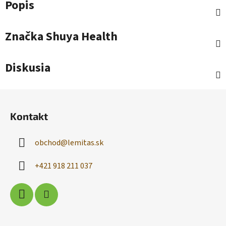
Popis
Značka
Shuya Health
Diskusia
Z
á
Kontakt
p
ä
obchod
@
lemitas.sk
t
i
+421 918 211 037
e