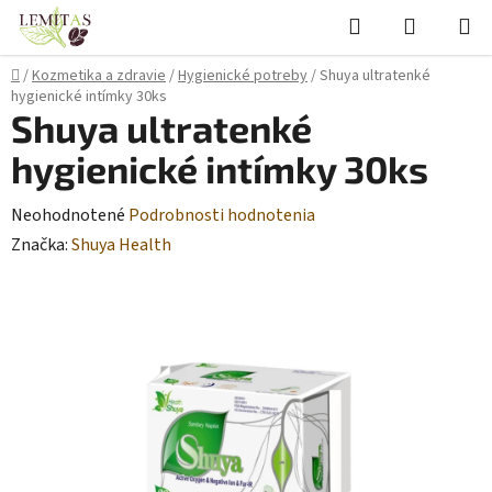
Prejsť
Hľadať
NÁKUP
na
KOŠÍK
obsah
Domov
/
Kozmetika a zdravie
/
Hygienické potreby
/
Shuya ultratenké
hygienické intímky 30ks
Shuya ultratenké
hygienické intímky 30ks
Priemerné
Neohodnotené
Podrobnosti hodnotenia
hodnotenie
Značka:
Shuya Health
produktu
je
0,0
z
5
hviezdičiek.