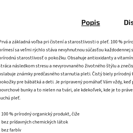
Popis
Di
Prvá a základná voľba pri čistení a starostlivosti o pleť. 100 % pr
prímesí sa veľmi rýchlo stáva nevyhnutnou súčasťou každodennej st
prírodnú starostlivosť o pokožku. Obsahuje antioxidanty a vitamín
stráca následkom stresu a nevyrovnaného životného štýlu a znečis
oslabuje známky predčasného starnutia pleti. Čistý biely prírodný 
pokožky pre bábätká a deti. Je pripravený pomáhať Vám vždy, keď
povrchové bunky a to nielen na tvári, ale kdekoľvek, kde je to práv
suchú pleť.
- 100 % prírodný organický produkt, čiže
- bez prídavných chemických látok
- bez farbív