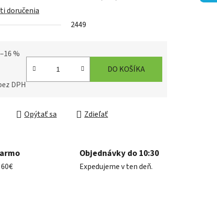
i doručenia
2449
iek.
–16 %
DO KOŠÍKA
 bez DPH
ková cena:
Opýtať sa
Zdieľať
darmo
Objednávky do 10:30
 60€
Expedujeme v ten deň.