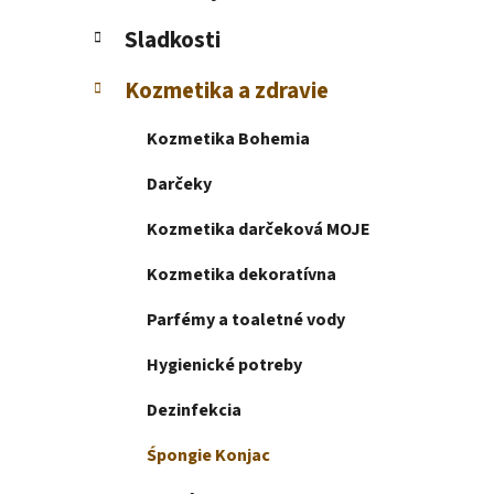
e
l
Sladkosti
Kozmetika a zdravie
Kozmetika Bohemia
Darčeky
Kozmetika darčeková MOJE
Kozmetika dekoratívna
Parfémy a toaletné vody
Hygienické potreby
Dezinfekcia
Śpongie Konjac