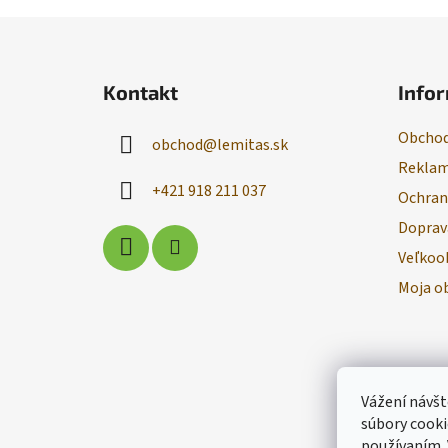
Z
á
Kontakt
Infor
p
ä
Obchod
obchod
@
lemitas.sk
t
Reklam
i
+421 918 211 037
Ochran
e
Doprav
Veľkoo
Moja o
Vážení návšt
súbory cooki
používaním.