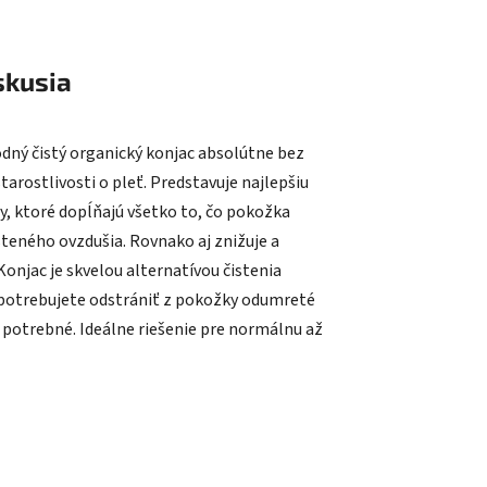
skusia
írodný čistý organický konjac absolútne bez
arostlivosti o pleť. Predstavuje najlepšiu
y, ktoré dopĺňajú všetko to, čo pokožka
teného ovzdušia. Rovnako aj znižuje a
Konjac je skvelou alternatívou čistenia
 potrebujete odstrániť z pokožky odumreté
e potrebné. Ideálne riešenie pre normálnu až