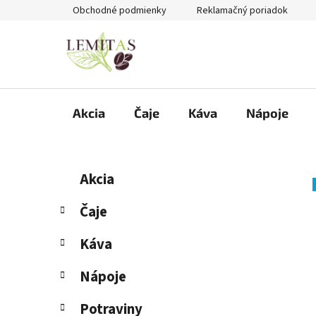
Prejsť
Obchodné podmienky
Reklamačný poriadok
na
obsah
Akcia
Čaje
Káva
Nápoje
B
K
Preskočiť
Akcia
a
kategórie
o
t
č
Čaje
e
n
g
Káva
ý
ó
p
r
Nápoje
i
a
e
n
Potraviny