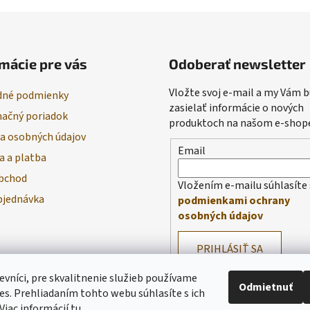
mácie pre vás
Odoberať newsletter
Vložte svoj e-mail a my Vám
né podmienky
zasielať informácie o nových
ačný poriadok
produktoch na našom e-shop
a osobných údajov
Email
a a platba
bchod
Vložením e-mailu súhlasíte 
bjednávka
podmienkami ochrany
osobných údajov
PRIHLÁSIŤ SA
evníci, pre skvalitnenie služieb používame
Odmietnuť
es. Prehliadaním tohto webu súhlasíte s ich
Viac informácií
tu
.