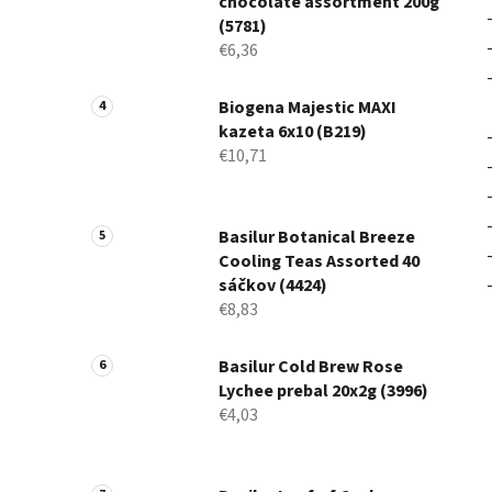
chocolate assortment 200g
(5781)
€6,36
Biogena Majestic MAXI
kazeta 6x10 (B219)
€10,71
Basilur Botanical Breeze
Cooling Teas Assorted 40
sáčkov (4424)
€8,83
Basilur Cold Brew Rose
Lychee prebal 20x2g (3996)
€4,03