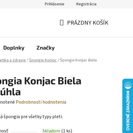
Prihlásenie
Registrácia
Moja objednávka
PRÁZDNY KOŠÍK
NÁKUPNÝ
KOŠÍK
Doplnky
Značky
tika a zdravie
/
Śpongie Konjac
/
Špongia Konjac Biela
ngia Konjac Biela
úhla
rné
notené
Podrobnosti hodnotenia
enie
á špongia pre všetky typy pleti.
tu
nosť
Skladom
(1 ks)