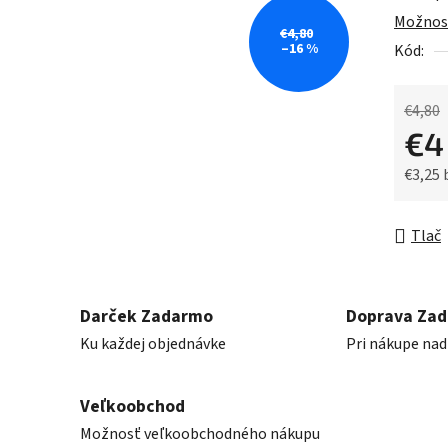
0,0
Možnost
z
€4,80
–16 %
Kód:
5
hviezdič
€4,80
€4
€3,25
Jednot
Tlač
Darček Zadarmo
Doprava Za
Ku každej objednávke
Pri nákupe nad
Veľkoobchod
Možnosť veľkoobchodného nákupu