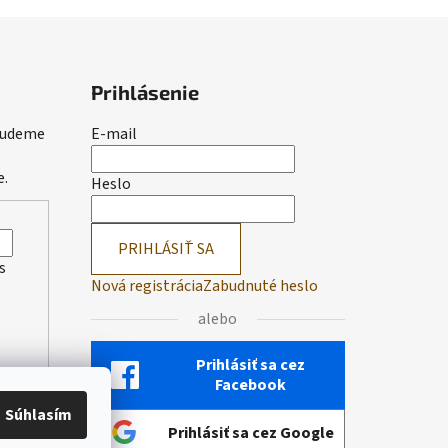
Prihlásenie
 budeme
E-mail
e.
Heslo
PRIHLÁSIŤ SA
s
Nová registrácia
Zabudnuté heslo
alebo
Prihlásiť sa cez
Facebook
Súhlasím
Prihlásiť sa cez Google