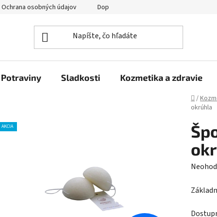
Ochrana osobných údajov
Doprava a platba
Veľkoobchod
Potraviny
Sladkosti
Kozmetika a zdravie
Domov
/
Kozme
okrúhla
Špo
AKCIA
okr
Prieme
Neohod
hodnot
Základn
produk
je
Dostup