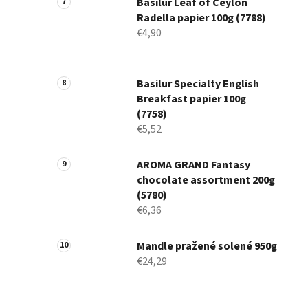
Basilur Leaf of Ceylon
Radella papier 100g (7788)
€4,90
Basilur Specialty English
Breakfast papier 100g
(7758)
€5,52
AROMA GRAND Fantasy
chocolate assortment 200g
(5780)
€6,36
Mandle pražené solené 950g
€24,29