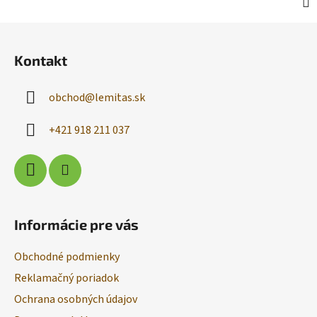
Z
á
Kontakt
p
ä
obchod
@
lemitas.sk
t
i
+421 918 211 037
e
Informácie pre vás
Obchodné podmienky
Reklamačný poriadok
Ochrana osobných údajov