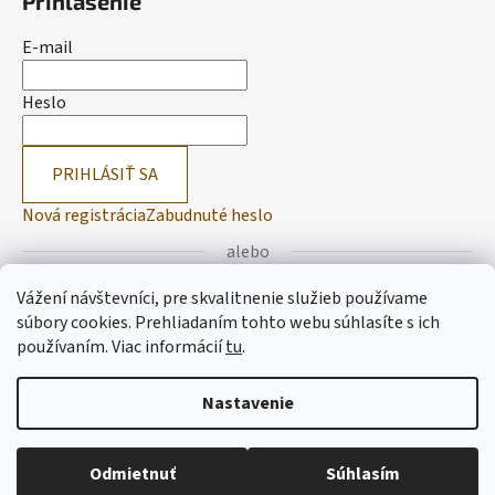
Prihlásenie
E-mail
Heslo
PRIHLÁSIŤ SA
Nová registrácia
Zabudnuté heslo
alebo
Vážení návštevníci, pre skvalitnenie služieb používame
Prihlásiť sa cez Facebook
súbory cookies. Prehliadaním tohto webu súhlasíte s ich
používaním.
Viac informácií
tu
.
Prihlásiť sa cez Google
Nastavenie
Vytvoril Shoptet
Odmietnuť
Súhlasím
Copyright 2026
Lemitas
. Všetky práva vyhradené.
Upraviť