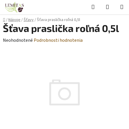
Prejsť
Hľadať
NÁKUP
na
KOŠÍK
obsah
Domov
/
Nápoje
/
Šťavy
/
Šťava praslička roľná 0,5l
Šťava praslička roľná 0,5l
Priemerné
Neohodnotené
Podrobnosti hodnotenia
hodnotenie
produktu
je
0,0
z
5
hviezdičiek.