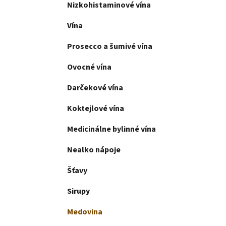
l
Nizkohistaminové vína
Vína
Prosecco a šumivé vína
Ovocné vína
Darčekové vína
Koktejlové vína
Medicinálne bylinné vína
Nealko nápoje
Šťavy
Sirupy
Medovina