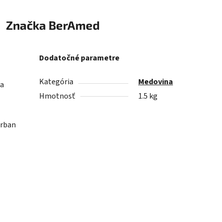
Značka
BerAmed
Dodatočné parametre
Kategória
Medovina
 a
Hmotnosť
1.5 kg
orban