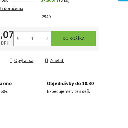
nosť
Skladom
(8 ks)
i doručenia
2949
iek.
1,07
DO KOŠÍKA
z DPH
ková cena:
Opýtať sa
Zdieľať
darmo
Objednávky do 10:30
 60€
Expedujeme v ten deň.