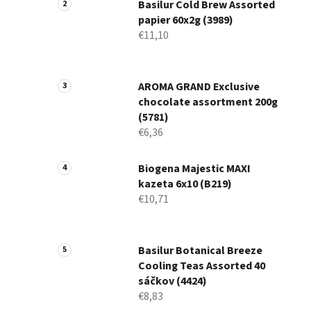
Basilur Cold Brew Assorted
papier 60x2g (3989)
€11,10
AROMA GRAND Exclusive
chocolate assortment 200g
(5781)
€6,36
Biogena Majestic MAXI
kazeta 6x10 (B219)
€10,71
Basilur Botanical Breeze
Cooling Teas Assorted 40
sáčkov (4424)
€8,83