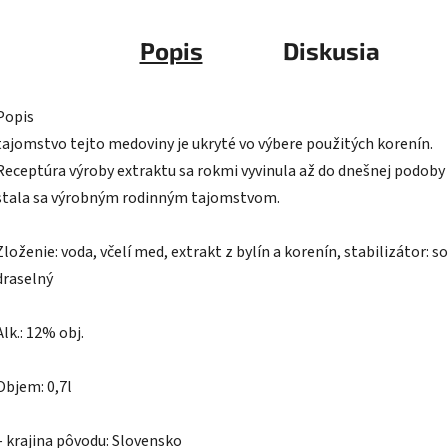
Popis
Diskusia
Popis
tajomstvo tejto medoviny je ukryté vo výbere použitých korenín.
Receptúra výroby extraktu sa rokmi vyvinula až do dnešnej podoby
stala sa výrobným rodinným tajomstvom.
Zloženie: voda, včelí med, extrakt z bylín a korenín, stabilizátor: s
draselný
Alk.: 12% obj.
Objem: 0,7l
– krajina pôvodu: Slovensko