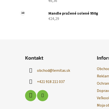
€6,36
Mandle pražené solené 950g
€24,29
Z
á
Kontakt
Infor
p
ä
Obchod
obchod
@
lemitas.sk
t
Reklam
i
+421 918 211 037
Ochran
e
Doprav
Veľkoo
Moja o