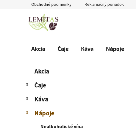
Prejsť
Obchodné podmienky
Reklamačný poriadok
na
obsah
Akcia
Čaje
Káva
Nápoje
B
K
Preskočiť
Akcia
a
kategórie
o
t
č
Čaje
e
n
g
Káva
ý
ó
p
r
Nápoje
i
a
e
n
Nealkoholické vína
e