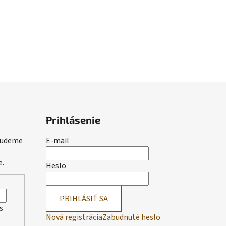
Prihlásenie
 budeme
E-mail
e.
Heslo
PRIHLÁSIŤ SA
s
Nová registrácia
Zabudnuté heslo