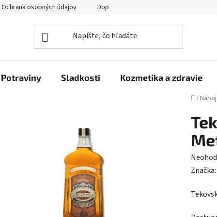
Ochrana osobných údajov
Doprava a platba
Veľkoobchod
Potraviny
Sladkosti
Kozmetika a zdravie
Domov
/
Nápoj
Te
Me
Prieme
Neohod
hodnot
Značka
produk
Tekovsk
je
0,0