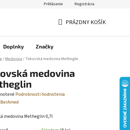
Prihlásenie
Registrácia
Moja objednávka
PRÁZDNY KOŠÍK
NÁKUPNÝ
KOŠÍK
Doplnky
Značky
e
/
Medovina
/
Tekovská medovina Metheglin
kovská medovina
theglin
rné
notené
Podrobnosti hodnotenia
enie
:
BerAmed
tu
á medovina Metheglin 0,7l