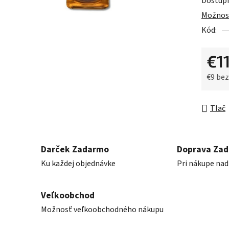
Dostup
z
Možnost
5
Kód:
hviezdič
€1
€9 be
Jednot
Tlač
Darček Zadarmo
Doprava Za
Ku každej objednávke
Pri nákupe nad
Veľkoobchod
Možnosť veľkoobchodného nákupu