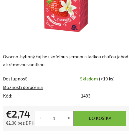
Ovocno-bylinný čaj bez kofeínu s jemnou sladkou chuťou jahôd
a krémovou vanilkou.
Dostupnosť
Skladom
(>10 ks)
Možnosti doručenia
Kód:
1493
€2,74
DO KOŠÍKA
€2,30 bez DPH