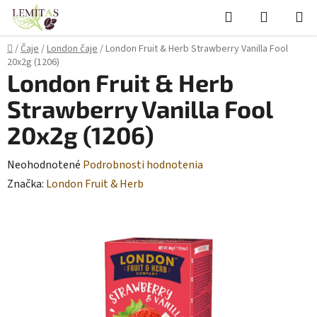
Prejsť
Hľadať
NÁKUP
na
KOŠÍK
obsah
Domov
/
Čaje
/
London čaje
/
London Fruit & Herb Strawberry Vanilla Fool
20x2g (1206)
London Fruit & Herb
Strawberry Vanilla Fool
20x2g (1206)
Priemerné
Neohodnotené
Podrobnosti hodnotenia
hodnotenie
Značka:
London Fruit & Herb
produktu
je
0,0
z
5
hviezdičiek.