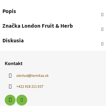
Popis
Značka
London Fruit & Herb
Diskusia
Z
á
Kontakt
p
ä
obchod
@
lemitas.sk
t
i
+421 918 211 037
e