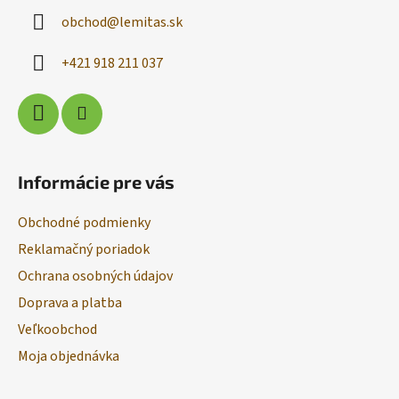
ä
obchod
@
lemitas.sk
t
i
+421 918 211 037
e
Informácie pre vás
Obchodné podmienky
Reklamačný poriadok
Ochrana osobných údajov
Doprava a platba
Veľkoobchod
Moja objednávka