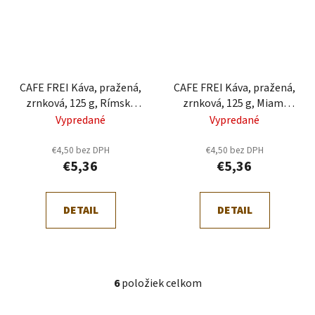
CAFE FREI Káva, pražená,
CAFE FREI Káva, pražená,
zrnková, 125 g, Rímska
zrnková, 125 g, Miami
oriešková káva",
vanilka"
Vypredané
Vypredané
€4,50 bez DPH
€4,50 bez DPH
€5,36
€5,36
DETAIL
DETAIL
6
položiek celkom
O
v