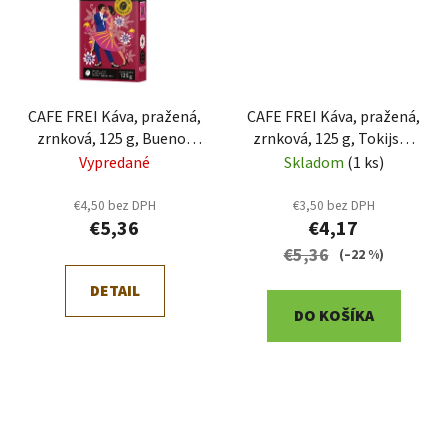
CAFE FREI Káva, pražená,
CAFE FREI Káva, pražená,
zrnková, 125 g, Buenos
zrnková, 125 g, Tokijská
Aires karamel"
čokola-malina
Vypredané
Skladom
(1 ks)
€4,50 bez DPH
€3,50 bez DPH
€5,36
€4,17
€5,36
(–22 %)
DETAIL
DO KOŠÍKA