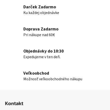
l
Darček Zadarmo
á
Ku každej objednávke
d
a
c
Doprava Zadarmo
i
e
Pri nákupe nad 60€
p
r
v
Objednávky do 10:30
k
Expedujeme v ten deň.
y
v
ý
Veľkoobchod
p
Možnosť veľkoobchodného nákupu
i
s
Z
u
á
Kontakt
p