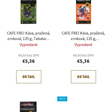
p
r
i
o
s
d
p
u
r
k
CAFE FREI Káva, pražená,
CAFE FREI Káva, pražená,
o
t
zrnková, 125 g, Tabaková
zrnková, 125 g,
d
o
Nicaragua"
Kalifornská mandľa"
Vypredané
Vypredané
u
v
k
€4,50 bez DPH
€4,50 bez DPH
t
€5,36
€5,36
o
v
DETAIL
DETAIL
AKCIA