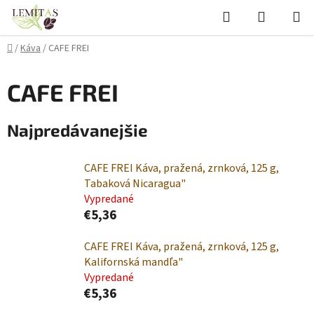
Prejsť
Hľadať
NÁKUP
na
KOŠÍK
obsah
Domov
/
Káva
/
CAFE FREI
CAFE FREI
Najpredávanejšie
CAFE FREI Káva, pražená, zrnková, 125 g,
Tabaková Nicaragua"
Vypredané
€5,36
CAFE FREI Káva, pražená, zrnková, 125 g,
Kalifornská mandľa"
Vypredané
€5,36