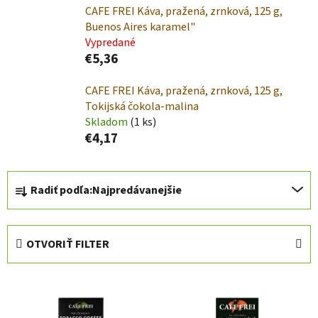
CAFE FREI Káva, pražená, zrnková, 125 g,
Buenos Aires karamel"
Vypredané
€5,36
CAFE FREI Káva, pražená, zrnková, 125 g,
Tokijská čokola-malina
Skladom
(1 ks)
€4,17
R
Radiť podľa:
Najpredávanejšie
a
d
e
OTVORIŤ FILTER
n
i
V
e
ý
p