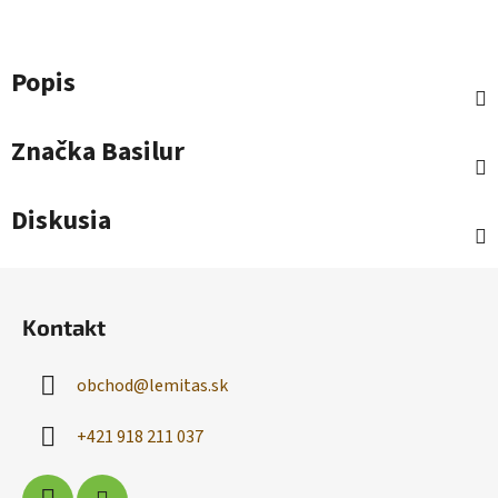
Popis
Značka
Basilur
Diskusia
Z
á
Kontakt
p
ä
obchod
@
lemitas.sk
t
i
+421 918 211 037
e