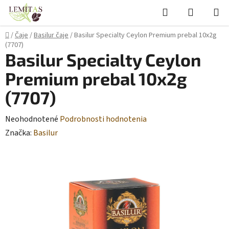
Prejsť
Hľadať
NÁKUP
na
KOŠÍK
obsah
Domov
/
Čaje
/
Basilur čaje
/
Basilur Specialty Ceylon Premium prebal 10x2g
(7707)
Basilur Specialty Ceylon
Premium prebal 10x2g
(7707)
Priemerné
Neohodnotené
Podrobnosti hodnotenia
hodnotenie
Značka:
Basilur
produktu
je
0,0
z
5
hviezdičiek.