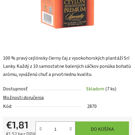
100 % pravý cejlónsky čierny čaj z vysokohorských plantáží Srí
Lanky. Každý z 10 samostatne balených sáčkov ponúka bohatú
arómu, vyváženú chuť a prvotriednu kvalitu.
Dostupnosť
Skladom
(7 ks)
Možnosti doručenia
Kód:
2870
€1,81
DO KOŠÍKA
€1,52 bez DPH