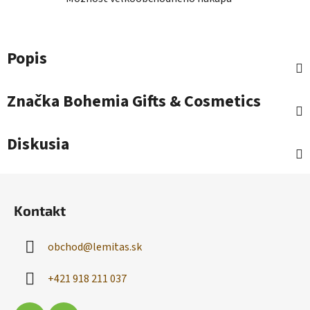
Popis
Značka
Bohemia Gifts & Cosmetics
Diskusia
Z
á
Kontakt
p
ä
obchod
@
lemitas.sk
t
i
+421 918 211 037
e