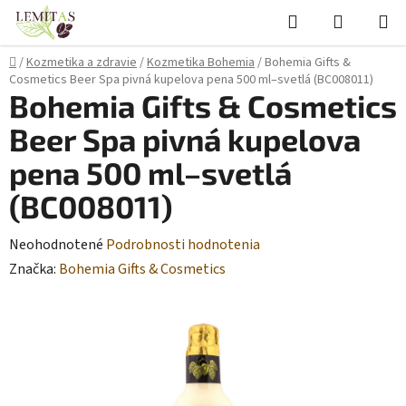
Prejsť
Hľadať
NÁKUP
na
KOŠÍK
obsah
Domov
/
Kozmetika a zdravie
/
Kozmetika Bohemia
/
Bohemia Gifts &
Cosmetics Beer Spa pivná kupelova pena 500 ml–svetlá (BC008011)
Bohemia Gifts & Cosmetics
Beer Spa pivná kupelova
pena 500 ml–svetlá
(BC008011)
Priemerné
Neohodnotené
Podrobnosti hodnotenia
hodnotenie
Značka:
Bohemia Gifts & Cosmetics
produktu
je
0,0
z
5