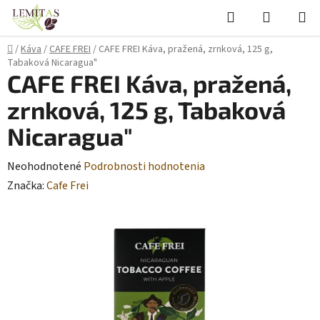
Prejsť
Hľadať
NÁKUP
na
KOŠÍK
obsah
Domov
/
Káva
/
CAFE FREI
/
CAFE FREI Káva, pražená, zrnková, 125 g,
Tabaková Nicaragua"
CAFE FREI Káva, pražená,
zrnková, 125 g, Tabaková
Nicaragua"
Priemerné
Neohodnotené
Podrobnosti hodnotenia
hodnotenie
Značka:
Cafe Frei
produktu
je
0,0
z
5
hviezdičiek.