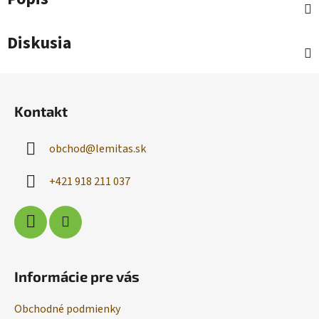
Diskusia
Z
á
Kontakt
p
ä
obchod
@
lemitas.sk
t
i
+421 918 211 037
e
Informácie pre vás
Obchodné podmienky