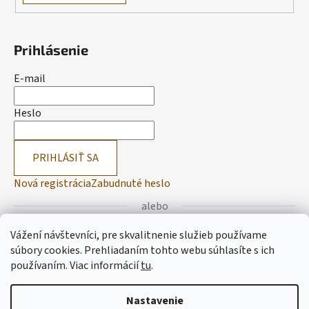
Prihlásenie
E-mail
Heslo
PRIHLÁSIŤ SA
Nová registrácia
Zabudnuté heslo
alebo
Vážení návštevníci, pre skvalitnenie služieb používame
Prihlásiť sa cez Facebook
súbory cookies. Prehliadaním tohto webu súhlasíte s ich
používaním.
Viac informácií
tu
.
Prihlásiť sa cez Google
Nastavenie