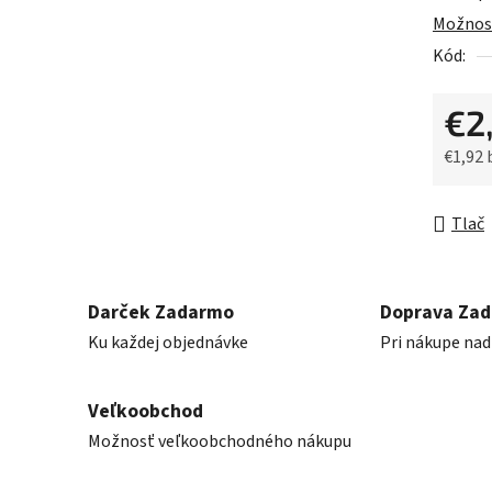
0,0
Možnost
z
Kód:
5
hviezdič
€2
€1,92
Jednot
Tlač
Darček Zadarmo
Doprava Za
Ku každej objednávke
Pri nákupe nad
Veľkoobchod
Možnosť veľkoobchodného nákupu