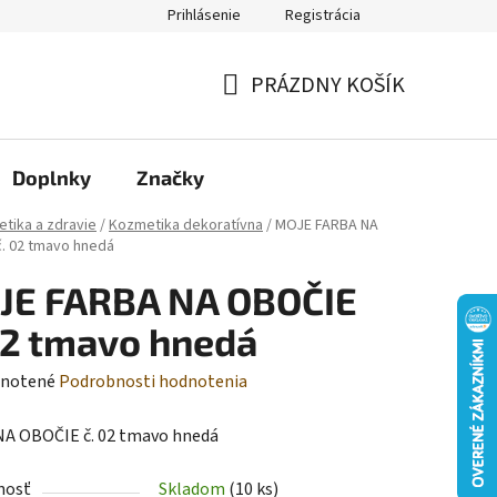
Prihlásenie
Registrácia
Moja objednávka
PRÁZDNY KOŠÍK
NÁKUPNÝ
KOŠÍK
Doplnky
Značky
tika a zdravie
/
Kozmetika dekoratívna
/
MOJE FARBA NA
. 02 tmavo hnedá
JE FARBA NA OBOČIE
02 tmavo hnedá
rné
notené
Podrobnosti hodnotenia
enie
A OBOČIE č. 02 tmavo hnedá
tu
nosť
Skladom
(10 ks)