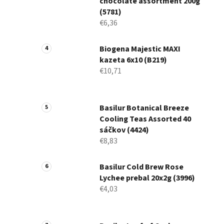
chocolate assortment 200g
(5781)
€6,36
Biogena Majestic MAXI
kazeta 6x10 (B219)
€10,71
Basilur Botanical Breeze
Cooling Teas Assorted 40
sáčkov (4424)
€8,83
Basilur Cold Brew Rose
Lychee prebal 20x2g (3996)
€4,03