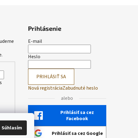
Prihlásenie
 budeme
E-mail
e.
Heslo
PRIHLÁSIŤ SA
s
Nová registrácia
Zabudnuté heslo
alebo
Prihlásiť sa cez
Facebook
Súhlasím
Prihlásiť sa cez Google