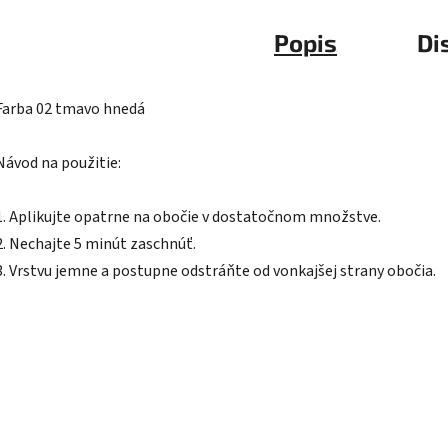
Popis
Di
Farba 02 tmavo hnedá
Návod na použitie:
1. Aplikujte opatrne na obočie v dostatočnom množstve.
2. Nechajte 5 minút zaschnúť.
3. Vrstvu jemne a postupne odstráňte od vonkajšej strany obočia.