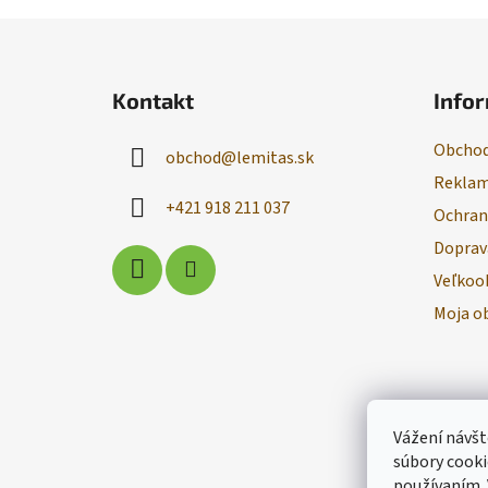
Z
á
Kontakt
Infor
p
ä
Obchod
obchod
@
lemitas.sk
t
Reklam
i
+421 918 211 037
Ochran
e
Doprav
Veľkoo
Moja o
Vážení návšt
súbory cooki
používaním.