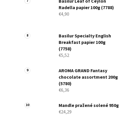
Basilur Leaf of Ceylon
Radella papier 100g (7788)
€4,90
Basilur Specialty English
Breakfast papier 100g
(7758)
€5,52
AROMA GRAND Fantasy
chocolate assortment 200g
(5780)
€6,36
Mandle pražené solené 950g
€24,29