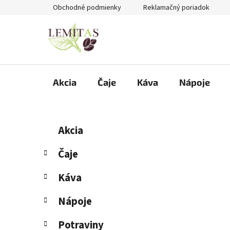
Prejsť
Obchodné podmienky
Reklamačný poriadok
na
obsah
Akcia
Čaje
Káva
Nápoje
B
K
Preskočiť
Akcia
a
kategórie
o
t
č
Čaje
e
n
g
Káva
ý
ó
p
r
Nápoje
i
a
e
n
Potraviny