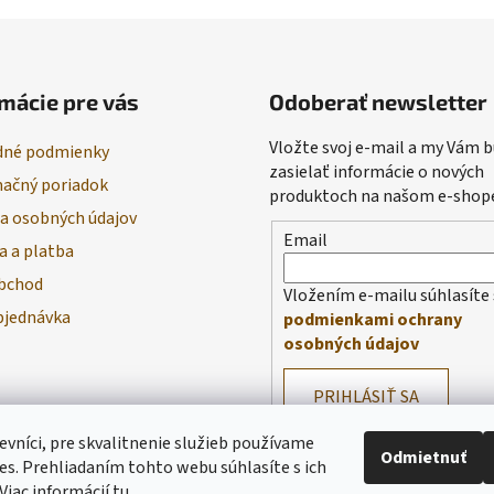
mácie pre vás
Odoberať newsletter
Vložte svoj e-mail a my Vám
né podmienky
zasielať informácie o nových
ačný poriadok
produktoch na našom e-shop
a osobných údajov
Email
a a platba
bchod
Vložením e-mailu súhlasíte 
bjednávka
podmienkami ochrany
osobných údajov
PRIHLÁSIŤ SA
evníci, pre skvalitnenie služieb používame
Odmietnuť
es. Prehliadaním tohto webu súhlasíte s ich
Viac informácií
tu
.