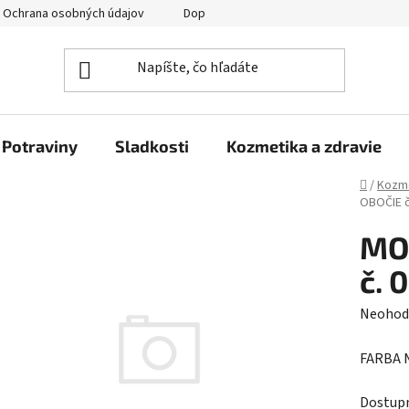
Ochrana osobných údajov
Doprava a platba
Veľkoobchod
Potraviny
Sladkosti
Kozmetika a zdravie
Domov
/
Kozme
OBOČIE č
MO
č. 
Prieme
Neohod
hodnot
FARBA N
produk
je
Dostup