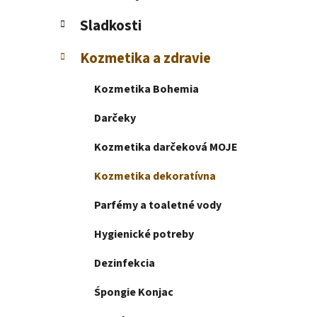
e
l
Sladkosti
Kozmetika a zdravie
Kozmetika Bohemia
Darčeky
Kozmetika darčeková MOJE
Kozmetika dekoratívna
Parfémy a toaletné vody
Hygienické potreby
Dezinfekcia
Śpongie Konjac