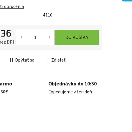
i doručenia
4110
iek.
,36
DO KOŠÍKA
 bez DPH
ková cena:
Opýtať sa
Zdieľať
darmo
Objednávky do 10:30
 60€
Expedujeme v ten deň.