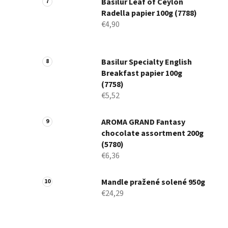
Basilur Leaf of Ceylon
Radella papier 100g (7788)
€4,90
Basilur Specialty English
Breakfast papier 100g
(7758)
€5,52
AROMA GRAND Fantasy
chocolate assortment 200g
(5780)
€6,36
Mandle pražené solené 950g
€24,29