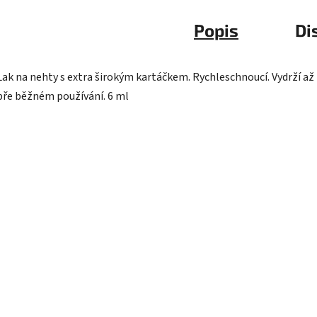
Popis
Di
Lak na nehty s extra širokým kartáčkem. Rychleschnoucí. Vydrží až 
pře běžném používání. 6 ml