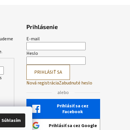
Prihlásenie
 budeme
E-mail
e.
Heslo
PRIHLÁSIŤ SA
s
Nová registrácia
Zabudnuté heslo
alebo
Prihlásiť sa cez
Facebook
Súhlasím
Prihlásiť sa cez Google