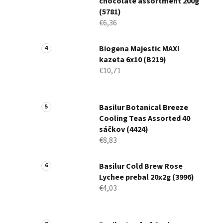
chocolate assortment 200g
(5781)
€6,36
Biogena Majestic MAXI
kazeta 6x10 (B219)
€10,71
Basilur Botanical Breeze
Cooling Teas Assorted 40
sáčkov (4424)
€8,83
Basilur Cold Brew Rose
Lychee prebal 20x2g (3996)
€4,03