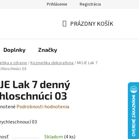
Prihlásenie
Registrácia
Moja objednávka
PRÁZDNY KOŠÍK
NÁKUPNÝ
KOŠÍK
Doplnky
Značky
tika a zdravie
/
Kozmetika dekoratívna
/
MOJE Lak 7
chloschnúci 03
E Lak 7 denný
hloschnúci 03
rné
notené
Podrobnosti hodnotenia
enie
 rychleschnoucí 03
tu
nosť
Skladom
(4 ks)