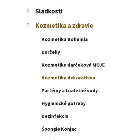
e
l
Sladkosti
Kozmetika a zdravie
Kozmetika Bohemia
Darčeky
Kozmetika darčeková MOJE
Kozmetika dekoratívna
Parfémy a toaletné vody
Hygienické potreby
Dezinfekcia
Śpongie Konjac