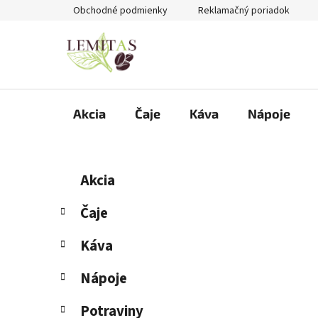
Prejsť
Obchodné podmienky
Reklamačný poriadok
na
obsah
Akcia
Čaje
Káva
Nápoje
B
K
Preskočiť
Akcia
a
kategórie
o
t
č
Čaje
e
n
g
Káva
ý
ó
p
r
Nápoje
i
a
e
n
Potraviny