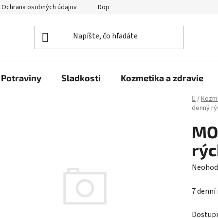
Ochrana osobných údajov
Doprava a platba
Veľkoobchod
Potraviny
Sladkosti
Kozmetika a zdravie
Domov
/
Kozme
denný rý
MOJ
rýc
Prieme
Neohod
hodnot
7 denní
produk
je
Dostup