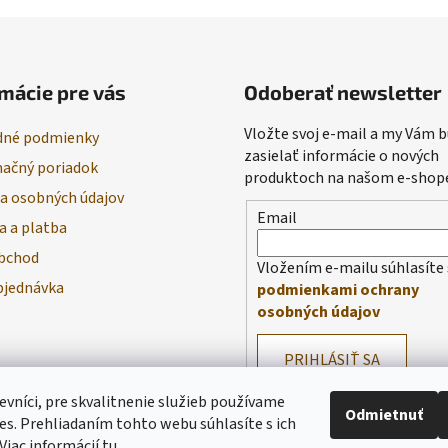
mácie pre vás
Odoberať newsletter
Vložte svoj e-mail a my Vám
né podmienky
zasielať informácie o nových
ačný poriadok
produktoch na našom e-shop
a osobných údajov
Email
a a platba
bchod
Vložením e-mailu súhlasíte 
bjednávka
podmienkami ochrany
osobných údajov
PRIHLÁSIŤ SA
evníci, pre skvalitnenie služieb používame
Odmietnuť
es. Prehliadaním tohto webu súhlasíte s ich
Viac informácií
tu
.