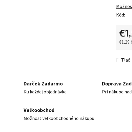
0,0
Možnost
z
Kód:
5
hviezdič
€1
€1,29
Jednot
Tlač
Darček Zadarmo
Doprava Za
Ku každej objednávke
Pri nákupe nad
Veľkoobchod
Možnosť veľkoobchodného nákupu