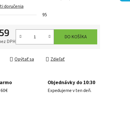
i doručenia
95
iek.
,59
DO KOŠÍKA
 bez DPH
ková cena:
Opýtať sa
Zdieľať
darmo
Objednávky do 10:30
 60€
Expedujeme v ten deň.