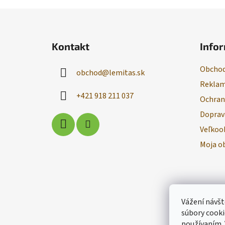
Z
á
Kontakt
Infor
p
ä
Obchod
obchod
@
lemitas.sk
t
Reklam
i
+421 918 211 037
Ochran
e
Doprav
Veľkoo
Moja o
Vážení návšt
súbory cooki
používaním.