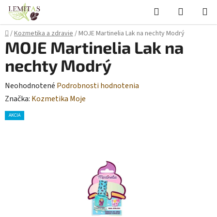
Prejsť
Hľadať
NÁKUP
na
KOŠÍK
obsah
Domov
/
Kozmetika a zdravie
/
MOJE Martinelia Lak na nechty Modrý
B
MOJE Martinelia Lak na
o
nechty Modrý
č
n
Priemerné
Neohodnotené
Podrobnosti hodnotenia
ý
hodnotenie
Značka:
Kozmetika Moje
p
produktu
AKCIA
a
je
n
0,0
e
z
l
5
hviezdičiek.