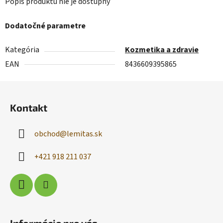
Popis produktu nie je dostupný
Dodatočné parametre
Kategória
Kozmetika a zdravie
EAN
8436609395865
Z
á
Kontakt
p
ä
obchod
@
lemitas.sk
t
i
+421 918 211 037
e