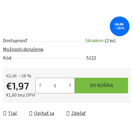
€2,36
–16 %
Dostupnosť
Skladom
(2 ks)
Možnosti doručenia
Kód:
5122
€2,36
–16 %
€1,97
DO KOŠÍKA
€1,60 bez DPH
Jednotková cena:
Tlač
Opýtať sa
Zdieľať