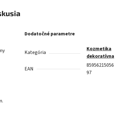
skusia
Dodatočné parametre
Kozmetika
íny
Kategória
dekoratívna
85956215056
EAN
97
m.