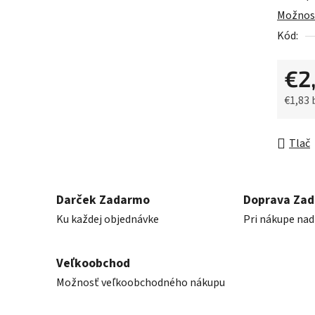
0,0
Možnost
z
Kód:
5
hviezdič
€2
€1,83
Jednot
Tlač
Darček Zadarmo
Doprava Za
Ku každej objednávke
Pri nákupe nad
Veľkoobchod
Možnosť veľkoobchodného nákupu