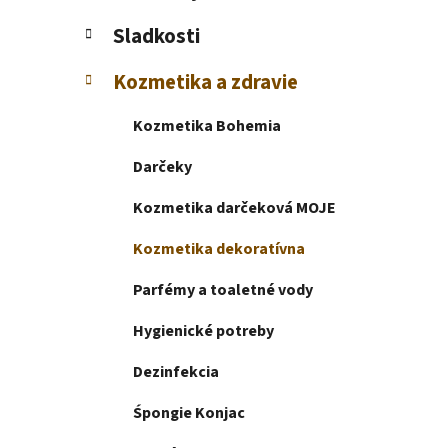
e
l
Sladkosti
Kozmetika a zdravie
Kozmetika Bohemia
Darčeky
Kozmetika darčeková MOJE
Kozmetika dekoratívna
Parfémy a toaletné vody
Hygienické potreby
Dezinfekcia
Śpongie Konjac