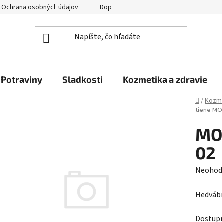
Ochrana osobných údajov
Doprava a platba
Veľkoobchod
Potraviny
Sladkosti
Kozmetika a zdravie
Domov
/
Kozme
tiene M
MO
02
Prieme
Neohod
hodnot
Hedvábn
produk
je
Dostup