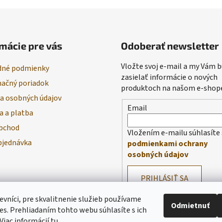
mácie pre vás
Odoberať newsletter
Vložte svoj e-mail a my Vám
né podmienky
zasielať informácie o nových
ačný poriadok
produktoch na našom e-shop
a osobných údajov
Email
a a platba
bchod
Vložením e-mailu súhlasíte 
bjednávka
podmienkami ochrany
osobných údajov
PRIHLÁSIŤ SA
evníci, pre skvalitnenie služieb používame
Odmietnuť
es. Prehliadaním tohto webu súhlasíte s ich
Viac informácií
tu
.