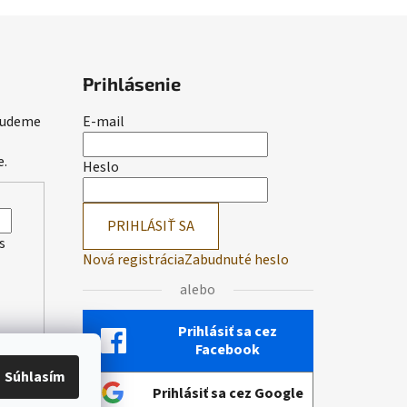
Prihlásenie
 budeme
E-mail
e.
Heslo
PRIHLÁSIŤ SA
s
Nová registrácia
Zabudnuté heslo
alebo
Prihlásiť sa cez
Facebook
Súhlasím
Prihlásiť sa cez Google