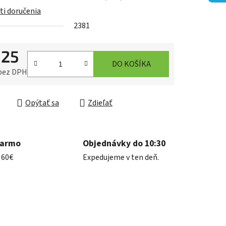
i doručenia
2381
iek.
,25
DO KOŠÍKA
 bez DPH
ková cena:
Opýtať sa
Zdieľať
darmo
Objednávky do 10:30
 60€
Expedujeme v ten deň.