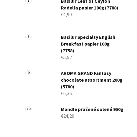
Basilur Leaf of Ceylon
Radella papier 100g (7788)
€4,90
Basilur Specialty English
Breakfast papier 100g
(7758)
€5,52
AROMA GRAND Fantasy
chocolate assortment 200g
(5780)
€6,36
Mandle pražené solené 950g
€24,29