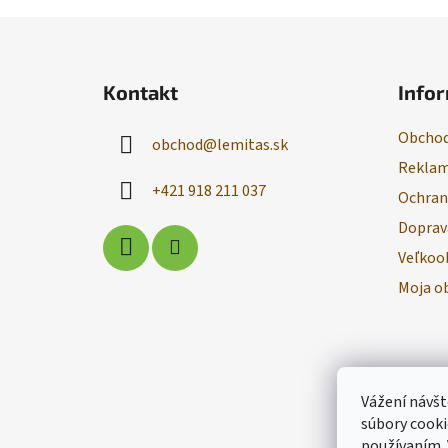
Z
á
Kontakt
Infor
p
ä
Obchod
obchod
@
lemitas.sk
t
Reklam
i
+421 918 211 037
Ochran
e
Doprav
Veľkoo
Moja o
Vážení návšt
súbory cooki
používaním.