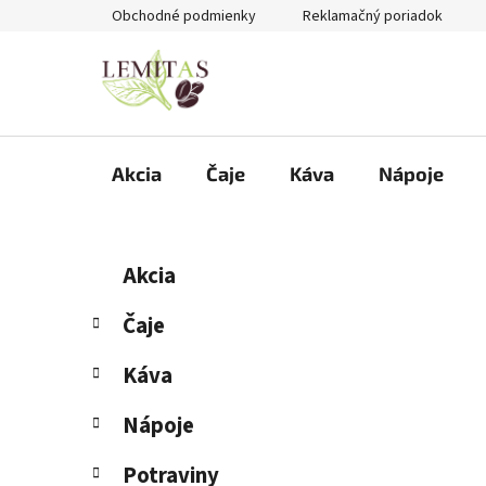
Prejsť
Obchodné podmienky
Reklamačný poriadok
na
obsah
Akcia
Čaje
Káva
Nápoje
B
K
Preskočiť
Akcia
a
kategórie
o
t
č
Čaje
e
n
g
Káva
ý
ó
p
r
Nápoje
i
a
e
n
Potraviny