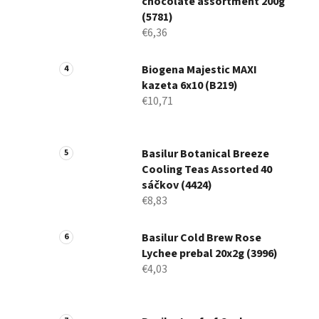
chocolate assortment 200g
(5781)
€6,36
Biogena Majestic MAXI
kazeta 6x10 (B219)
€10,71
Basilur Botanical Breeze
Cooling Teas Assorted 40
sáčkov (4424)
€8,83
Basilur Cold Brew Rose
Lychee prebal 20x2g (3996)
€4,03