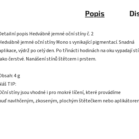
Popis
Di
Detailní popis Hedvábně jemné oční stíny č. 2
Hedvábně jemné oční stíny Mono s vynikající pigmentací. Snadná
aplikace, výdrž po celý den. Po třinácti hodinách na oku vypadají st
jako čerstvé. Nanášení stínů štětcem i prstem.
Obsah: 4 g
Náš TIP:
Oční stíny jsou vhodné i pro mokré líčení, které provádíme
buď navlhčeným, zkoseným, plochým štětečkem nebo aplikátore