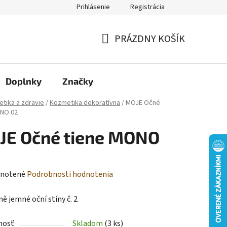
Prihlásenie
Registrácia
Moja objednávka
PRÁZDNY KOŠÍK
NÁKUPNÝ
KOŠÍK
Doplnky
Značky
tika a zdravie
/
Kozmetika dekoratívna
/
MOJE Očné
ONO 02
JE Očné tiene MONO
rné
notené
Podrobnosti hodnotenia
enie
ě jemné oční stíny č. 2
tu
nosť
Skladom
(3 ks)