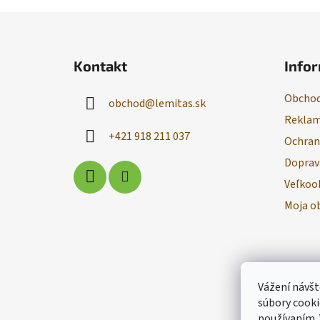
Z
á
Kontakt
Infor
p
ä
Obchod
obchod
@
lemitas.sk
t
Reklam
i
+421 918 211 037
Ochran
e
Doprav
Veľkoo
Moja o
Vážení návšt
súbory cooki
používaním.