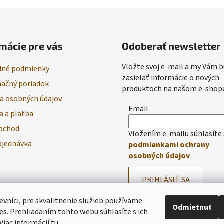
mácie pre vás
Odoberať newsletter
Vložte svoj e-mail a my Vám
né podmienky
zasielať informácie o nových
ačný poriadok
produktoch na našom e-shop
a osobných údajov
Email
a a platba
bchod
Vložením e-mailu súhlasíte 
bjednávka
podmienkami ochrany
osobných údajov
PRIHLÁSIŤ SA
evníci, pre skvalitnenie služieb používame
Odmietnuť
es. Prehliadaním tohto webu súhlasíte s ich
Viac informácií
tu
.