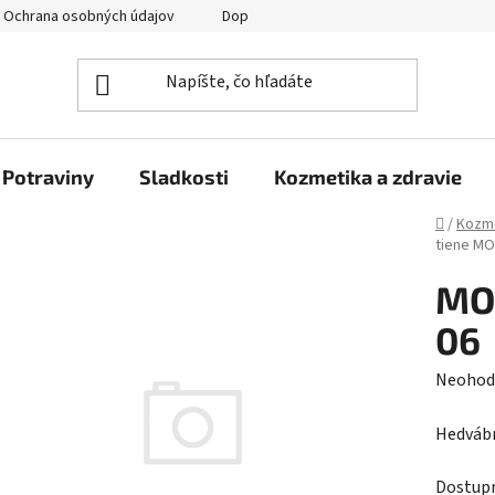
Ochrana osobných údajov
Doprava a platba
Veľkoobchod
Potraviny
Sladkosti
Kozmetika a zdravie
Domov
/
Kozme
tiene M
MO
06
Prieme
Neohod
hodnot
Hedvábn
produk
je
Dostup