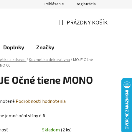
Prihlásenie
Registrácia
Moja objednávka
PRÁZDNY KOŠÍK
NÁKUPNÝ
KOŠÍK
Doplnky
Značky
tika a zdravie
/
Kozmetika dekoratívna
/
MOJE Očné
ONO 06
JE Očné tiene MONO
rné
notené
Podrobnosti hodnotenia
enie
ě jemné oční stíny č. 6
tu
nosť
Skladom
(2 ks)