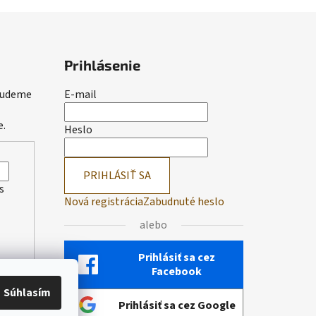
Prihlásenie
 budeme
E-mail
e.
Heslo
PRIHLÁSIŤ SA
s
Nová registrácia
Zabudnuté heslo
alebo
Prihlásiť sa cez
Facebook
Súhlasím
Prihlásiť sa cez Google