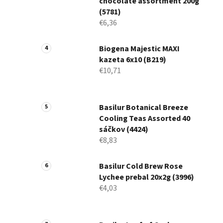
chocolate assortment 200g
(5781)
€6,36
Biogena Majestic MAXI
kazeta 6x10 (B219)
€10,71
Basilur Botanical Breeze
Cooling Teas Assorted 40
sáčkov (4424)
€8,83
Basilur Cold Brew Rose
Lychee prebal 20x2g (3996)
€4,03