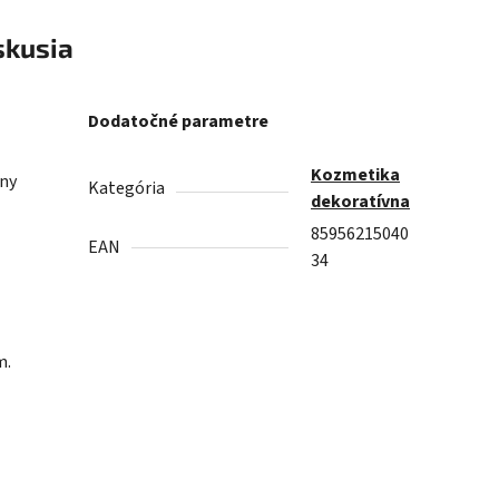
skusia
Dodatočné parametre
Kozmetika
íny
Kategória
dekoratívna
85956215040
EAN
34
m.