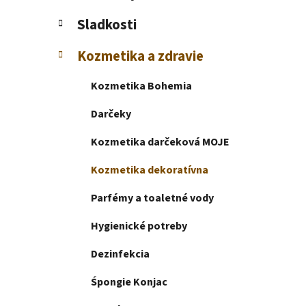
e
l
Sladkosti
Kozmetika a zdravie
Kozmetika Bohemia
Darčeky
Kozmetika darčeková MOJE
Kozmetika dekoratívna
Parfémy a toaletné vody
Hygienické potreby
Dezinfekcia
Śpongie Konjac