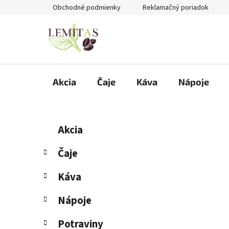
Prejsť
Obchodné podmienky
Reklamačný poriadok
na
obsah
Akcia
Čaje
Káva
Nápoje
B
K
Preskočiť
Akcia
a
kategórie
o
t
č
Čaje
e
n
g
Káva
ý
ó
p
r
Nápoje
i
a
e
n
Potraviny