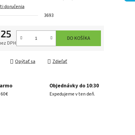
i doručenia
3693
iek.
,25
DO KOŠÍKA
 bez DPH
ková cena:
Opýtať sa
Zdieľať
darmo
Objednávky do 10:30
 60€
Expedujeme v ten deň.