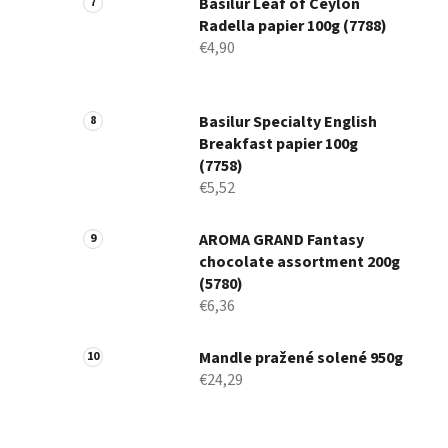
Basilur Leaf of Ceylon
Radella papier 100g (7788)
€4,90
Basilur Specialty English
Breakfast papier 100g
(7758)
€5,52
AROMA GRAND Fantasy
chocolate assortment 200g
(5780)
€6,36
Mandle pražené solené 950g
€24,29