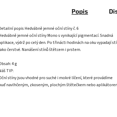
Popis
Di
Detailní popis Hedvábně jemné oční stíny č. 6
Hedvábně jemné oční stíny Mono s vynikající pigmentací. Snadná
aplikace, výdrž po celý den. Po třinácti hodinách na oku vypadají st
jako čerstvé. Nanášení stínů štětcem i prstem.
Obsah: 4 g
Náš TIP:
Oční stíny jsou vhodné pro suché i mokré líčení, které provádíme
buď navlhčeným, zkoseným, plochým štětečkem nebo aplikátore