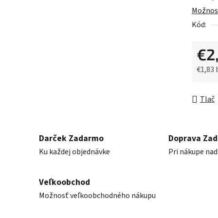
0,0
Možnost
z
Kód:
5
hviezdič
€2
€1,83
Jednot
Tlač
Darček Zadarmo
Doprava Za
Ku každej objednávke
Pri nákupe nad
Veľkoobchod
Možnosť veľkoobchodného nákupu