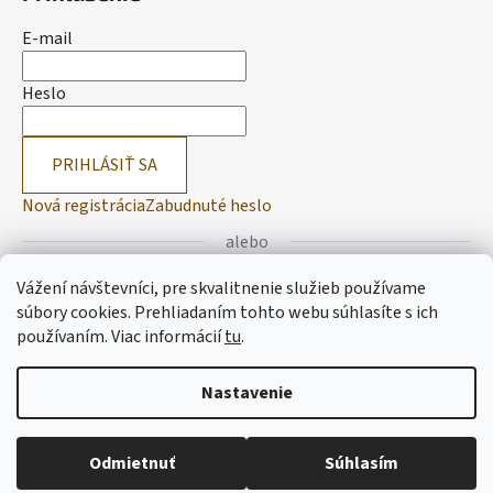
E-mail
Heslo
PRIHLÁSIŤ SA
Nová registrácia
Zabudnuté heslo
alebo
Vážení návštevníci, pre skvalitnenie služieb používame
Prihlásiť sa cez Facebook
súbory cookies. Prehliadaním tohto webu súhlasíte s ich
používaním.
Viac informácií
tu
.
Prihlásiť sa cez Google
Nastavenie
Vytvoril Shoptet
Odmietnuť
Súhlasím
Copyright 2026
Lemitas
. Všetky práva vyhradené.
Upraviť
nastavenie cookies