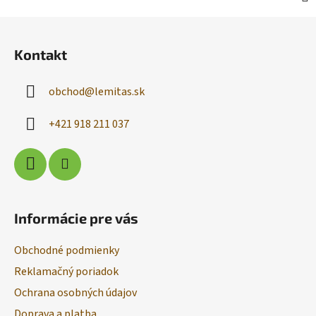
Z
á
Kontakt
p
ä
obchod
@
lemitas.sk
t
i
+421 918 211 037
e
Informácie pre vás
Obchodné podmienky
Reklamačný poriadok
Ochrana osobných údajov
Doprava a platba