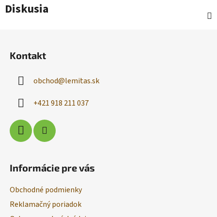
Diskusia
Z
á
Kontakt
p
ä
obchod
@
lemitas.sk
t
i
+421 918 211 037
e
Informácie pre vás
Obchodné podmienky
Reklamačný poriadok