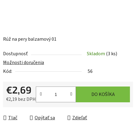
Rúž na pery balzamový 01
Dostupnosť
Skladom
(3 ks)
Možnosti doručenia
Kód:
56
€2,69
DO KOŠÍKA
€2,19 bez DPH
Jednotková cena:
Tlač
Opýtať sa
Zdieľať