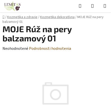
Prejsť
Hľadať
NÁKUP
na
KOŠÍK
obsah
Domov
/
Kozmetika a zdravie
/
Kozmetika dekoratívna
/
MOJE Rúž na pery
balzamový 01
MOJE Rúž na pery
balzamový 01
Priemerné
Neohodnotené
Podrobnosti hodnotenia
hodnotenie
produktu
je
0,0
z
5
hviezdičiek.