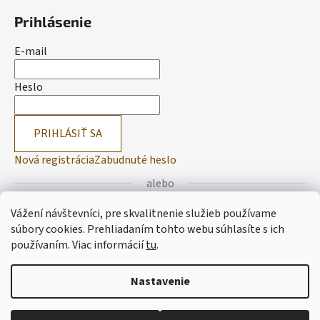
Prihlásenie
E-mail
Heslo
PRIHLÁSIŤ SA
Nová registrácia
Zabudnuté heslo
alebo
Vážení návštevníci, pre skvalitnenie služieb používame
Prihlásiť sa cez Facebook
súbory cookies. Prehliadaním tohto webu súhlasíte s ich
používaním.
Viac informácií
tu
.
Prihlásiť sa cez Google
Nastavenie
Vytvoril Shoptet