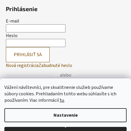
Prihlásenie
E-mail
Heslo
PRIHLÁSIŤ SA
Nová registrácia
Zabudnuté heslo
alebo
Vážení návštevníci, pre skvalitnenie služieb používame
Prihlásiť sa cez Facebook
súbory cookies. Prehliadaním tohto webu súhlasíte s ich
používaním.
Viac informácií
tu
.
Prihlásiť sa cez Google
Nastavenie
Vytvoril Shoptet