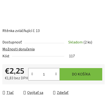
Rtěnka zvláčňující č. 13
Dostupnosť
Skladom
(2 ks)
Možnosti doručenia
Kód:
117
€2,25
DO KOŠÍKA
€1,83 bez DPH
Jednotková cena:
Tlač
Opýtať sa
Zdieľať