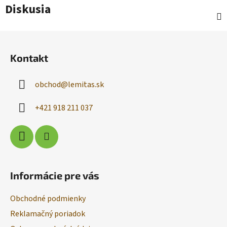
Diskusia
Z
á
Kontakt
p
ä
obchod
@
lemitas.sk
t
i
+421 918 211 037
e
Informácie pre vás
Obchodné podmienky
Reklamačný poriadok