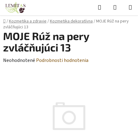
Prejsť
Hľadať
NÁKUP
na
KOŠÍK
obsah
Domov
/
Kozmetika a zdravie
/
Kozmetika dekoratívna
/
MOJE Rúž na pery
zvláčňujúci 13
MOJE Rúž na pery
zvláčňujúci 13
Priemerné
Neohodnotené
Podrobnosti hodnotenia
hodnotenie
produktu
je
0,0
z
5
hviezdičiek.