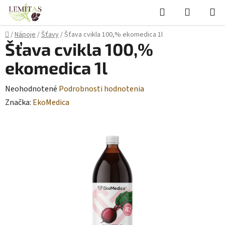
Prejsť
Hľadať
NÁKUP
na
KOŠÍK
obsah
Domov
/
Nápoje
/
Šťavy
/
Šťava cvikla 100,% ekomedica 1l
Šťava cvikla 100,%
ekomedica 1l
Priemerné
Neohodnotené
Podrobnosti hodnotenia
hodnotenie
Značka:
EkoMedica
produktu
je
0,0
z
5
hviezdičiek.