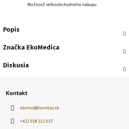
Možnosť veľkoobchodného nákupu
Popis
Značka
EkoMedica
Diskusia
Z
á
Kontakt
p
ä
obchod
@
lemitas.sk
t
i
+421 918 211 037
e