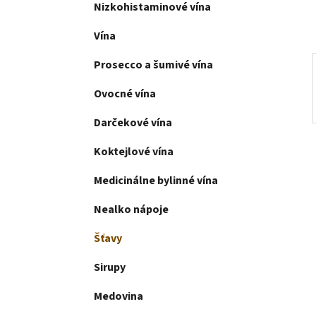
l
Nizkohistaminové vína
Vína
Prosecco a šumivé vína
Ovocné vína
Darčekové vína
Koktejlové vína
Medicinálne bylinné vína
Nealko nápoje
Šťavy
Sirupy
Medovina