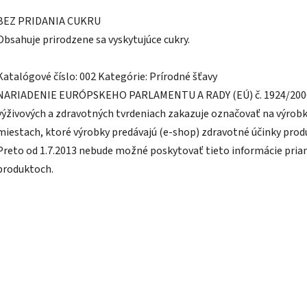
BEZ PRIDANIA CUKRU
Obsahuje prirodzene sa vyskytujúce cukry.
Katalógové číslo: 002 Kategórie: Prírodné šťavy
NARIADENIE EURÓPSKEHO PARLAMENTU A RADY (EÚ) č. 1924/200
výživových a zdravotných tvrdeniach zakazuje označovať na výrob
miestach, ktoré výrobky predávajú (e-shop) zdravotné účinky prod
Preto od 1.7.2013 nebude možné poskytovať tieto informácie pria
produktoch.