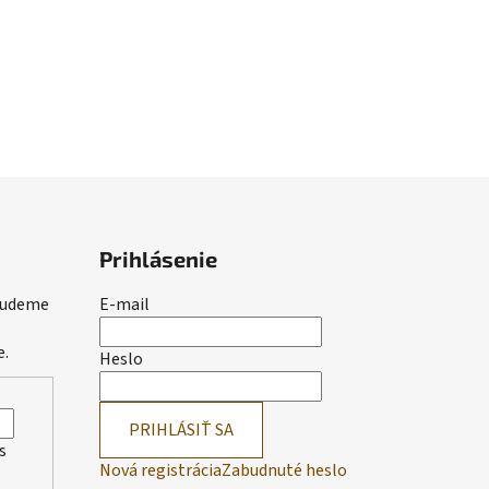
Prihlásenie
 budeme
E-mail
e.
Heslo
PRIHLÁSIŤ SA
s
Nová registrácia
Zabudnuté heslo