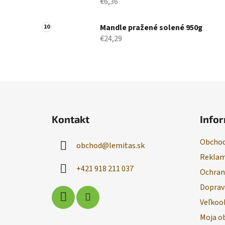
€6,36
Mandle pražené solené 950g
€24,29
Z
á
Kontakt
Infor
p
ä
Obchod
obchod
@
lemitas.sk
t
Reklam
i
+421 918 211 037
Ochran
e
Doprav
Veľkoo
Moja o