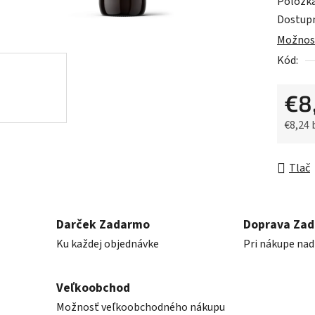
Položk
z
Dostup
5
Možnost
hviezdič
Kód:
€8
€8,24
Jednot
Tlač
Darček Zadarmo
Doprava Za
Ku každej objednávke
Pri nákupe nad
Veľkoobchod
Možnosť veľkoobchodného nákupu