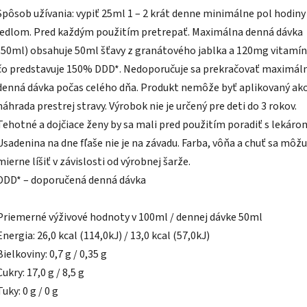
Spôsob užívania: vypiť 25ml 1 – 2 krát denne minimálne pol hodiny
jedlom. Pred každým použitím pretrepať. Maximálna denná dávka
(50ml) obsahuje 50ml šťavy z granátového jablka a 120mg vitamín
čo predstavuje 150% DDD*. Nedoporučuje sa prekračovať maximál
denná dávka počas celého dňa. Produkt nemôže byť aplikovaný ak
náhrada prestrej stravy. Výrobok nie je určený pre deti do 3 rokov.
Tehotné a dojčiace ženy by sa mali pred použitím poradiť s lekáro
Usadenina na dne fľaše nie je na závadu. Farba, vôňa a chuť sa môžu
mierne líšiť v závislosti od výrobnej šarže.
DDD* – doporučená denná dávka
Priemerné výživové hodnoty v 100ml / dennej dávke 50ml
Energia: 26,0 kcal (114,0kJ) / 13,0 kcal (57,0kJ)
Bielkoviny: 0,7 g / 0,35 g
Cukry: 17,0 g / 8,5 g
Tuky: 0 g / 0 g