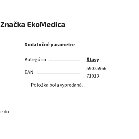
Značka
EkoMedica
Dodatočné parametre
Kategória
Šťavy
59025966
EAN
71013
Položka bola vypredaná…
te do