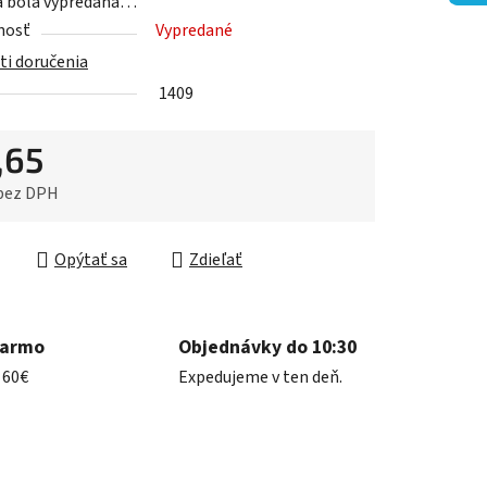
a bola vypredaná…
nosť
Vypredané
i doručenia
iek.
1409
,65
 bez DPH
ková cena:
Opýtať sa
Zdieľať
darmo
Objednávky do 10:30
 60€
Expedujeme v ten deň.