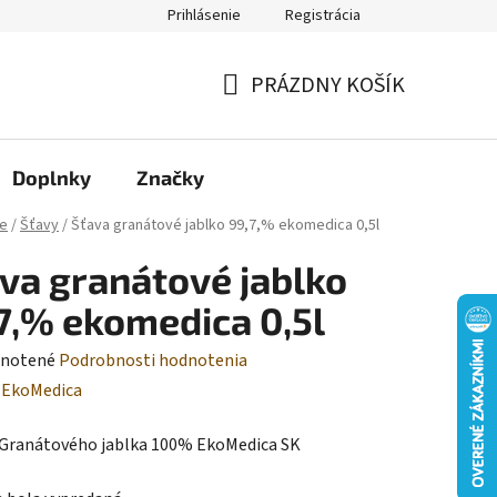
Prihlásenie
Registrácia
Moja objednávka
PRÁZDNY KOŠÍK
NÁKUPNÝ
KOŠÍK
Doplnky
Značky
e
/
Šťavy
/
Šťava granátové jablko 99,7,% ekomedica 0,5l
va granátové jablko
7,% ekomedica 0,5l
rné
notené
Podrobnosti hodnotenia
enie
:
EkoMedica
tu
 Granátového jablka 100% EkoMedica SK