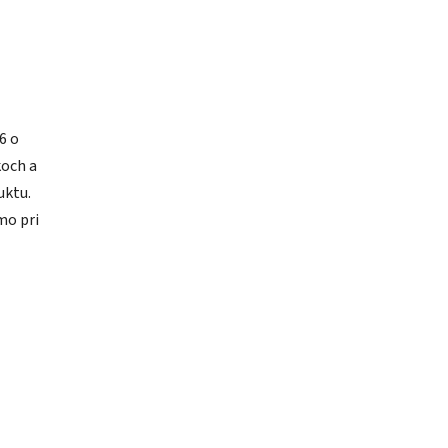
6 o
koch a
uktu.
mo pri