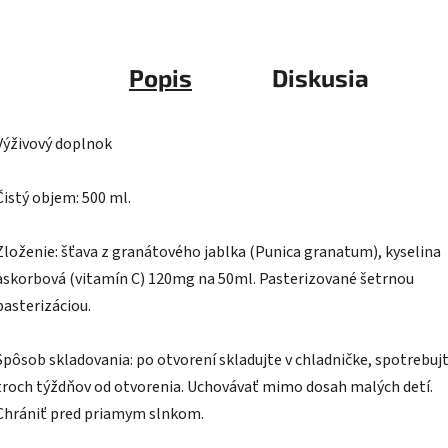
Popis
Diskusia
Výživový doplnok
Čistý objem: 500 ml.
Zloženie: šťava z granátového jablka (Punica granatum), kyselina
askorbová (vitamín C) 120mg na 50ml. Pasterizované šetrnou
pasterizáciou.
Spôsob skladovania: po otvorení skladujte v chladničke, spotrebuj
troch týždňov od otvorenia. Uchovávať mimo dosah malých detí.
Chrániť pred priamym slnkom.