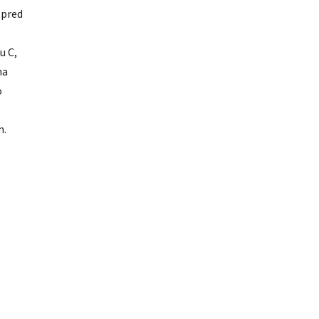
 pred
u C,
na
o
m.