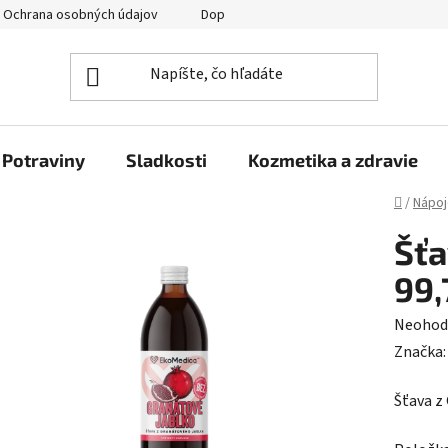
Ochrana osobných údajov
Doprava a platba
Veľkoobchod
Potraviny
Sladkosti
Kozmetika a zdravie
Domov
/
Nápoj
Šťa
99,
Prieme
Neohod
hodnot
Značka
produk
Šťava z
je
0,0