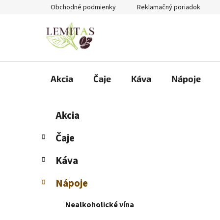
Prejsť
Obchodné podmienky
Reklamačný poriadok
na
obsah
Akcia
Čaje
Káva
Nápoje
B
K
Preskočiť
Akcia
a
kategórie
o
t
č
Čaje
e
n
g
Káva
ý
ó
p
r
Nápoje
i
a
e
n
Nealkoholické vína
e