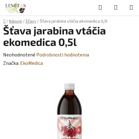
Prejsť
Hľadať
NÁKUP
na
KOŠÍK
obsah
Domov
/
Nápoje
/
Šťavy
/
Šťava jarabina vtáčia ekomedica 0,5l
Šťava jarabina vtáčia
ekomedica 0,5l
Priemerné
Neohodnotené
Podrobnosti hodnotenia
hodnotenie
Značka:
EkoMedica
produktu
je
0,0
z
5
hviezdičiek.