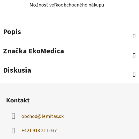
Možnosť veľkoobchodného nákupu
Popis
Značka
EkoMedica
Diskusia
Z
á
Kontakt
p
ä
obchod
@
lemitas.sk
t
i
+421 918 211 037
e