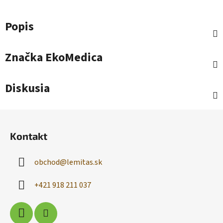
Popis
Značka
EkoMedica
Diskusia
Z
á
Kontakt
p
ä
obchod
@
lemitas.sk
t
i
+421 918 211 037
e