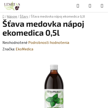
Prejsť
Hľadať
NÁKUP
na
KOŠÍK
obsah
Domov
/
Nápoje
/
Šťavy
/
Šťava medovka nápoj ekomedica 0,5l
Šťava medovka nápoj
ekomedica 0,5l
Priemerné
Neohodnotené
Podrobnosti hodnotenia
hodnotenie
Značka:
EkoMedica
produktu
je
0,0
z
5
hviezdičiek.